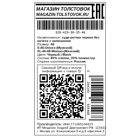
МАГАЗИН ТОЛСТОВОК
MAGAZIN-TOLSTOVOK.RU
320-419-30-35-46
Наименование:
худи реглан черная без
начёса с капюшоном
Размер:
46
S-46-Unisex-(Мужской)
XL-46-48-Woman-(Женский)
Цвет:
Черный | Black
Состав:
80% хлопок, 20% полиэстер
Страна изготовления:
Россия
Сканируй QR-код и получи
информацию о товаре 😊
3
204193
035468
Производитель:
ИНН 771465106615
ИП Мищенко Андрей Дмитриевич РФ, 115432
г. Москва ул. Кожуховская 5-я д.8 офис/пом 3