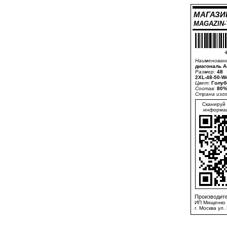
МАГАЗИ
MAGAZIN
4
Наименован
диагональ A
Размер:
48
2XL-48-50-W
Цвет:
Голуб
Состав:
80%
Страна изг
Сканируй 
информац
Производите
ИП Мищенко 
г. Москва ул.