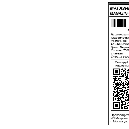
МАГАЗИ
MAGAZIN
5
Наименован
классическа
Размер:
58
4XL-58-Unis
Цвет:
Черны
Состав:
75%
эластан
Страна изг
Сканируй 
информац
Производите
ИП Мищенко 
г. Москва ул.