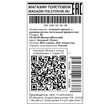
МАГАЗИН ТОЛСТОВОК
MAGAZIN-TOLSTOVOK.RU
150-348-10-36-38
Наименование:
зеленый свитшот с
рукавом реглан петельный (демисезон)
Размер:
38
XS-38-40-Woman-(Женский)
Цвет:
Зеленый | Green
Состав:
80% хлопок, 20% полиэстер
Страна изготовления:
Россия
Сканируй QR-код и получи
информацию о товаре 😊
1
503481
036388
Производитель:
ИНН 771465106615
ИП Мищенко Андрей Дмитриевич РФ, 115432
г. Москва ул. Кожуховская 5-я д.8 офис/пом 3