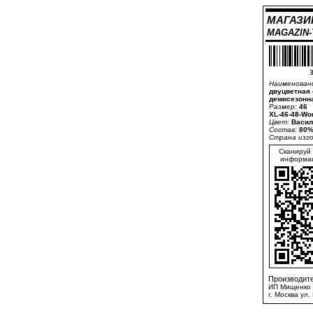
МАГАЗИ
MAGAZIN
3
Наименован
двуцветная 
демисезонна
Размер:
46
XL-46-48-Wo
Цвет:
Васил
Состав:
80%
Страна изг
Сканируй 
информац
Производите
ИП Мищенко 
г. Москва ул.