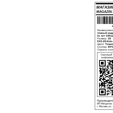
МАГАЗИ
MAGAZIN
4
Наименован
тёмный инди
3х лет 340гр
Размер:
28
5XS-28-Kids
Цвет:
Темно
Состав:
80%
Страна изг
Сканируй 
информац
Производите
ИП Мищенко 
г. Москва ул.