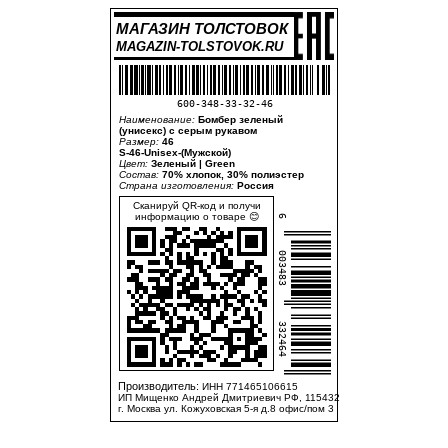
МАГАЗИН ТОЛСТОВОК
MAGAZIN-TOLSTOVOK.RU
600-348-33-32-46
Наименование:
Бомбер зеленый
(унисекс) с серым рукавом
Размер:
46
S-46-Unisex-(Мужской)
Цвет:
Зеленый | Green
Состав:
70% хлопок, 30% полиэстер
Страна изготовления:
Россия
Сканируй QR-код и получи
информацию о товаре 😊
6
003483
332464
Производитель:
ИНН 771465106615
ИП Мищенко Андрей Дмитриевич РФ, 115432
г. Москва ул. Кожуховская 5-я д.8 офис/пом 3