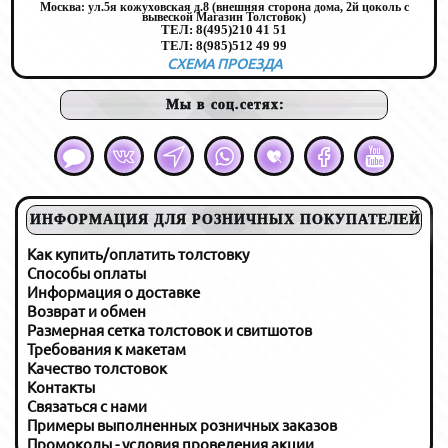
Москва:
ул.5я кожуховская д.8 (внешняя сторона дома, 2й цоколь с
вывеской Магазин Толстовок)
ТЕЛ:
8(495)210 41 51
ТЕЛ:
8(985)512 49 99
СХЕМА ПРОЕЗДА
Мы в соц.сетях:
ИНФОРМАЦИЯ ДЛЯ РОЗНИЧНЫХ ПОКУПАТЕЛЕЙ
Как купить/оплатить толстовку
Способы оплаты
Информация о доставке
Возврат и обмен
Размерная сетка толстовок и свитшотов
Требования к макетам
Качество толстовок
Контакты
Связаться с нами
Примеры выполненных розничных заказов
Промокоды - условия проведения акции