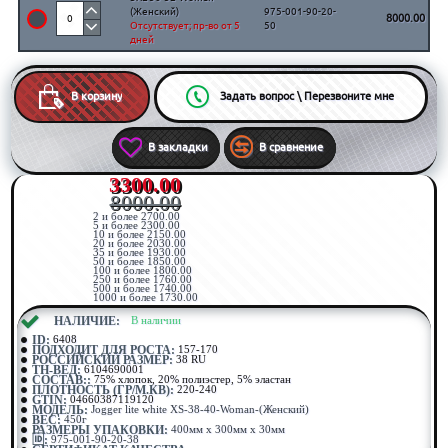
(Женский)
975-001-90-20-
8000.00
Отсутствует; пр-во от 5
50
дней
В корзину
Задать вопрос \ Перезвоните мне
В закладки
В сравнение
3300.00
8000.00
2 и более 2700.00
5 и более 2300.00
10 и более 2150.00
20 и более 2030.00
35 и более 1930.00
50 и более 1850.00
100 и более 1800.00
250 и более 1760.00
500 и более 1740.00
1000 и более 1730.00
⠀НАЛИЧИЕ:
⠀В наличии
ID:
6408
ПОДХОДИТ ДЛЯ РОСТА:
157-170
РОССИЙСКИЙ РАЗМЕР:
38 RU
ТН-ВЕД:
6104690001
СОСТАВ::
75% хлопок, 20% полиэстер, 5% эластан
ПЛОТНОСТЬ (ГР/М.КВ):
220-240
GTIN:
04660387119120
МОДЕЛЬ:
Jogger lite white XS-38-40-Woman-(Женский)
ВЕС:
450г
РАЗМЕРЫ УПАКОВКИ:
400мм x 300мм x 30мм
🆔:
975-001-90-20-38