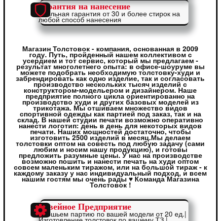
Гарантия на нанесение
Реальная гарантия от 30 и более стирок на
любой способ нанесения
Магазин Толстовок - компания, основанная в 2009
году. Путь, пройденный нашем коллективом с
усердием и тот сервис, который мы предлагаем -
результат многолетнего опыта: в офисе-шоуруме вы
можете подобрать необходимую толстовку-худи и
забрендировать как одно изделие, так и согласовать
производство нескольких тысяч изделий с
конструктором-модельером и дизайнером. Наше
предприятие полного цикла ориентированно на
производство худи и других базовых моделей из
трикотажа. Мы отшиваем множество видов
спортивной одежды как партией под заказ, так и на
склад. В нашей студии печати возможно оперативно
нанести логотип: день в день для некоторых видов
печати. Наших мощностей достаточно, чтобы
изготовить 2500 изделий в месяц.Мы делаем
толстовки оптом на совесть под любую задачу (сами
любим и носим нашу продукцию), и готовы
предложить разумные цены. У нас на производстве
возможно пошить и нанести печать на худи оптом
совсем маленьким тиражом, или на большой тираж - к
каждому заказу у нас индивидуальный подход, и всем
нашим гостям мы очень рады ♥ Команда Магазина
Толстовок !
Швейное Предприятие
Отошьем партию по вашей модели от 20 ед.|
Изготовление толстовок по вашему ТЗ |