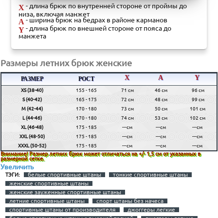
- длина брюк по внутренней стороне от проймы до
X
низа, включая манжет
- ширина брюк на бедрах в районе карманов
A
- длина брюк по внешней стороне от пояса до
Y
манжета
Размеры летних брюк женские
X
A
Y
РАЗМЕР
РОСТ
XS (38-40)
155 - 165
71 см
46 см
96 см
S (40-42)
165 - 175
72 см
48 см
99 см
M (42-44)
170 - 180
73 см
50 см
101 см
L (44-46)
170 - 180
74 см
53 см
102 см
XL (46-48)
175 - 185
---см
---см
---см
XXL (48-50)
175 - 185
---см
---см
---см
XXXL (50-52)
175 - 185
---см
---см
---см
Внимание! Размер летних брюк может отличаться на +/- 1,5 см от указанных в
размерной сетке.
Увеличить
белые спортивные штаны
тонкие спортивные штаны
ТЭГИ:
женские спортивные штаны
женские зауженные спортивные штаны
летние спортивные штаны
спорт штаны без начеса
спортивные штаны от производителя
джоггеры легкие