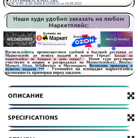
СЕРТИФИКАТ КАЧЕСТВА:
ЕАЭС N RU Д-RU.РА08.В.55938/25 от 24.09.2025
Наши худи удобно заказать на любом
Маркетплейс:
Воспользуйтесь преимуществом удобной и быстрой доставки от
Маркетплейс до пункта выдачи в вашем Городе!
Заходи на
- Наши худи регулярно
маркетплейсы по банерам и лови скидку!
участвуют в акциях и распродажах на Маркетплейсах: Яндекс-
Маркет, Ozon, Wildberises и Мегамаркет.
Возможна примерка в
пунктах выдачи
- Уточняйте на площадке маркетплейса
***
возможность примерки перед заказом.
ОПИСАНИЕ
SPECIFICATIONS