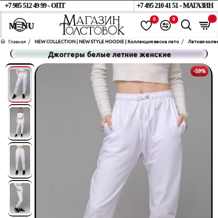
+7 985 512 49 99 - ОПТ
+7 495 210 41 51 - МАГАЗИН
0
0
0
home
NEW COLLECTION | NEW STYLE HOODIE | Коллекция весна лето
Летная колек
Джоггеры белые летние женские
-59%