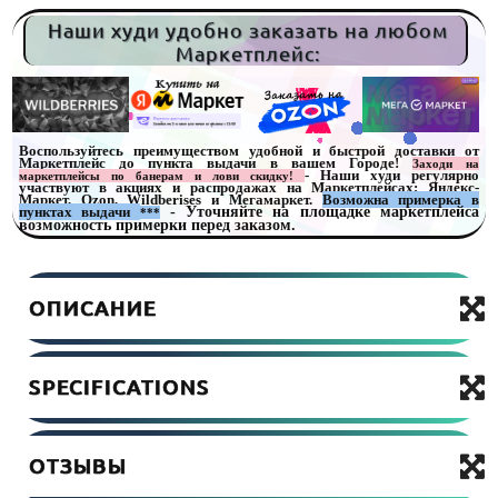
Наши худи удобно заказать на любом
Маркетплейс:
Воспользуйтесь преимуществом удобной и быстрой доставки от
Маркетплейс до пункта выдачи в вашем Городе!
Заходи на
- Наши худи регулярно
маркетплейсы по банерам и лови скидку!
участвуют в акциях и распродажах на Маркетплейсах: Яндекс-
Маркет, Ozon, Wildberises и Мегамаркет.
Возможна примерка в
пунктах выдачи
- Уточняйте на площадке маркетплейса
***
возможность примерки перед заказом.
ОПИСАНИЕ
SPECIFICATIONS
ОТЗЫВЫ