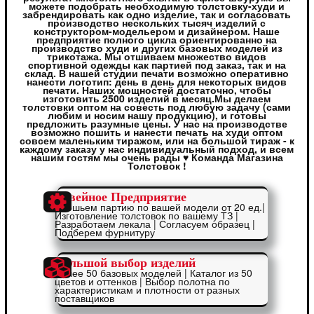
можете подобрать необходимую толстовку-худи и
забрендировать как одно изделие, так и согласовать
производство нескольких тысяч изделий с
конструктором-модельером и дизайнером. Наше
предприятие полного цикла ориентированно на
производство худи и других базовых моделей из
трикотажа. Мы отшиваем множество видов
спортивной одежды как партией под заказ, так и на
склад. В нашей студии печати возможно оперативно
нанести логотип: день в день для некоторых видов
печати. Наших мощностей достаточно, чтобы
изготовить 2500 изделий в месяц.Мы делаем
толстовки оптом на совесть под любую задачу (сами
любим и носим нашу продукцию), и готовы
предложить разумные цены. У нас на производстве
возможно пошить и нанести печать на худи оптом
совсем маленьким тиражом, или на большой тираж - к
каждому заказу у нас индивидуальный подход, и всем
нашим гостям мы очень рады ♥ Команда Магазина
Толстовок !
Швейное Предприятие
Отошьем партию по вашей модели от 20 ед.|
Изготовление толстовок по вашему ТЗ |
Разработаем лекала | Согласуем образец |
Подберем фурнитуру
Большой выбор изделий
Более 50 базовых моделей | Каталог из 50
цветов и оттенков | Выбор полотна по
характеристикам и плотности от разных
поставщиков