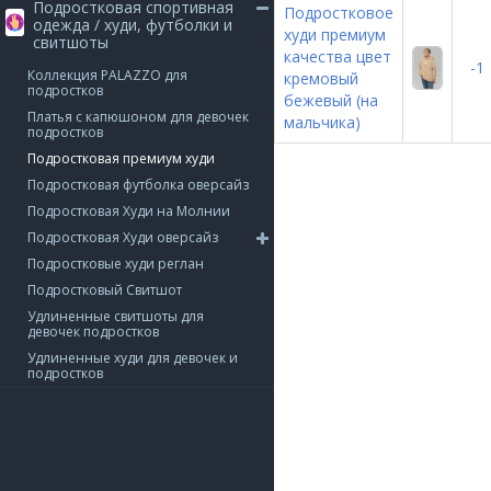
Подростковая спортивная
Подростковое
одежда / худи, футболки и
худи премиум
свитшоты
качества цвет
-1
Коллекция PALAZZO для
кремовый
подростков
бежевый (на
Платья с капюшоном для девочек
мальчика)
подростков
Подростковая премиум худи
Подростковая футболка оверсайз
Подростковая Худи на Молнии
Подростковая Худи оверсайз
Подростковые худи реглан
Подростковый Свитшот
Удлиненные свитшоты для
девочек подростков
Удлиненные худи для девочек и
подростков