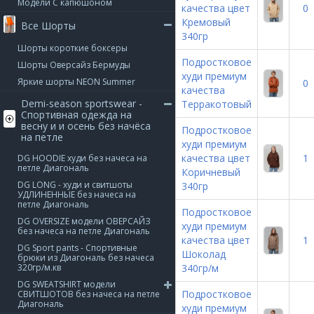
Модели С капюшоном
качества цвет
0
Кремовый
Все Шорты
340гр
Шорты короткие боксеры
Подростковое
Шорты Оверсайз Бермуды
худи премиум
Яркие шорты NEON Summer
0
качества
Demi-season sportswear -
Терракотовый
Спортивная одежда на
весну и и осень без начёса
Подростковое
на петле
худи премиум
качества цвет
1
DG HOODIE худи без начеса на
петле Диагональ
Коричневый
DG LONG - худи и свитшоты
340гр
УДЛИНЕННЫЕ без начеса на
петле Диагональ
Подростковое
DG OVERSIZE модели ОВЕРСАЙЗ
худи премиум
без начеса на петле Диагональ
качества цвет
1
DG Sport pants - Спортивные
Шоколад
брюки из Диагональ без начеса
320гр/м.кв
340гр/м
DG SWEATSHIRT модели
Подростковое
СВИТШОТОВ без начеса на петле
Диагональ
худи премиум