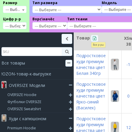
Размер
Тип размера
Модель
--- Выберите ---
--- Выберите ---
Цифр р-р
Ворс\начёс
Тип ткани
Товар
XS
38
Все р-ры
Подростковое
худи премиум
Все товары
-1
качества цвет
Белая 340гр
!OZON-товар-к-выгрузке
Подростковое
OVERSIZE Модели
худи премиум
OVERSIZE Hoodie
качества цвет
0
Ярко-синий
Футболки OVERSIZE
(Василек)
OVERSIZE Sweatshirt
Худи с капюшоном
Подростковое
худи премиум
12
Premium Hoodie
качества цвет