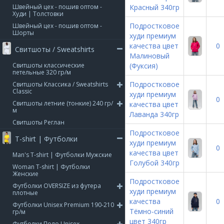
Швейный цех - пошив оптом -
Красный 340гр
Худи | Толстовки
Подростковое
Швейный цех - пошив оптом -
Шорты
худи премиум
качества цвет
0
Свитшоты / Sweatshirts
Малиновый
Свитшоты классические
(Фуксия)
петельные 320 гр/м
Подростковое
Свитшоты Классика / Sweatshirts
Classic
худи премиум
0
Свитшоты летние (тонкие) 240 гр/
качества цвет
м
Лаванда 340гр
Свитшоты Реглан
Подростковое
T-shirt | Футболки
худи премиум
0
качества цвет
Man's T-shirt | Футболки Мужские
Голубой 340гр
Woman T-shirt | Футболки
Женские
Подростковое
Футболки OVERSIZE из футера
худи премиум
плотные
качества
0
Футболки Unisex Premium 190-210
Тёмно-синий
гр/м
цвет 340гр
Футболки Поло Unisex