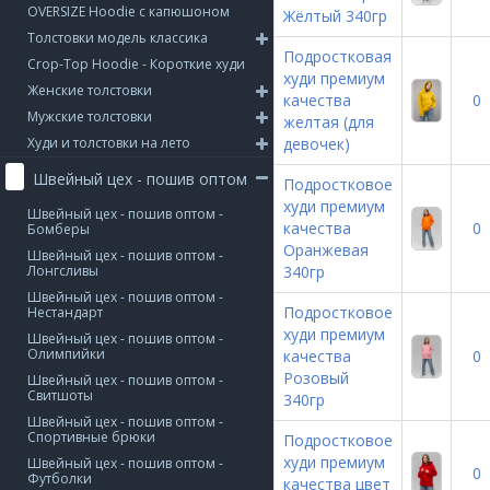
OVERSIZE Hoodie с капюшоном
Жёлтый 340гр
Толстовки модель классика
Подростковая
Crop-Top Hoodie - Короткие худи
худи премиум
Женские толстовки
качества
0
Мужские толстовки
желтая (для
Худи и толстовки на лето
девочек)
Швейный цех - пошив оптом
Подростковое
худи премиум
Швейный цех - пошив оптом -
качества
0
Бомберы
Оранжевая
Швейный цех - пошив оптом -
Лонгсливы
340гр
Швейный цех - пошив оптом -
Подростковое
Нестандарт
худи премиум
Швейный цех - пошив оптом -
Олимпийки
качества
0
Розовый
Швейный цех - пошив оптом -
Свитшоты
340гр
Швейный цех - пошив оптом -
Спортивные брюки
Подростковое
худи премиум
Швейный цех - пошив оптом -
0
Футболки
качества цвет