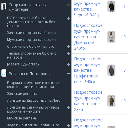
худи премиум
Спортивные штаны |
1
качества
Джоггеры
Черный 340гр
DG Спортивные брюки
демисезон весна-осень без
Подростковое
начёса
худи премиум
Женские спортивные брюки
качества цвет
0
Мужские спортивные брюки
Дымчатый
Спортивные брюки на лето
340гр
Теплые спортивные брюки с
начесом
Подростковое
Joggers | Джоггеры
худи премиум
качества
0
Регланы и Лонгсливы
Графитовый
цвет 340гр
Водолазки мужские и женские
классические из трикотажа
Подростковое
Женские регланы
худи премиум
Лонгсливы Двуцветные на Лето
0
качества цвет
Лонгсливы с втачным рукавом
Хаки
мужские и женские
Мужские регланы
Подростковое
Худи и Лонгсливы Реглан - Все
худи премиум