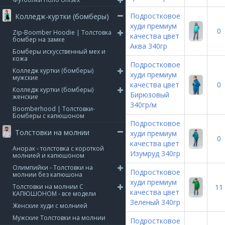
Подростковое
Колледж-куртки (бомберы)
худи премиум
0
Zip-Boomber Hoodie | Толстовка
качества цвет
бомбер на замке
Аква 340гр
Бомберы искусственный мех и
кожа
Подростковое
Колледж куртки (бомберы)
худи премиум
мужские
качества цвет
0
Колледж куртки (бомберы)
Бирюзовый
женские
340гр/м
Boomberhood | Толстовки-
Бомберы с капюшоном
Подростковое
Толстовки на молнии
худи премиум
0
качества цвет
Анорак - толстовка с короткой
Изумруд 340гр
молнией и капюшоном
Олимпийки - Толстовки на
Подростковое
молнии без капюшона
худи премиум
Толстовки на молнии С
11
качества цвет
КАПЮШОНОМ - все модели
Зеленый 340гр
Женские худи с молнией
Мужские Толстовки на молнии
Подростковое