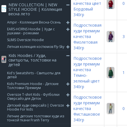
качества цвет
0
NEW COLLECTION | NEW
Бордовый
STYLE HOODIE | Коллекция
весна лето
340гр
Ampir - Коллекция Весна-Осень
Подростковая
EARS-HORNS Hoodie | Худи с
худи премиум
ушками - рожками
качества
3
SLIMS Oversize Hoodie
Фиолетовая
Летная колекция костюмов Fly-Sky
340гр
Kids Hoodies / Худи,
Подростковое
свитшоты, толстовки на
худи премиум
детей
качества
1
Kid's Sweatshirts - Свитшоты для
Тёмно-
детей
зеленый цвет
Kids Premium Hoodie - Детские
340гр
Толстовки Премиум
Oversize T-shirt Kids - Футболки
Подростковое
Оверсайз для Деток
худи премиум
Детский худи оверсайз | Oversize
качества
0
Hoodie For kids
Фисташковое
Летние детские толстовки худи из
340гр
тонкой ткани Franh Terry