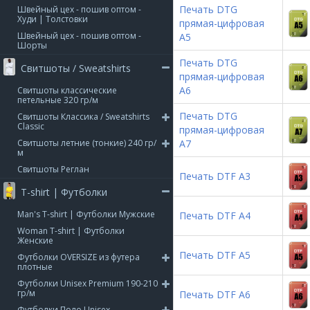
Печать DTG
Швейный цех - пошив оптом -
Худи | Толстовки
прямая-цифровая
Швейный цех - пошив оптом -
А5
Шорты
Печать DTG
Свитшоты / Sweatshirts
прямая-цифровая
А6
Свитшоты классические
петельные 320 гр/м
Печать DTG
Свитшоты Классика / Sweatshirts
Classic
прямая-цифровая
Свитшоты летние (тонкие) 240 гр/
А7
м
Свитшоты Реглан
Печать DTF А3
T-shirt | Футболки
Man's T-shirt | Футболки Мужские
Печать DTF А4
Woman T-shirt | Футболки
Женские
Печать DTF А5
Футболки OVERSIZE из футера
плотные
Футболки Unisex Premium 190-210
гр/м
Печать DTF А6
Футболки Поло Unisex