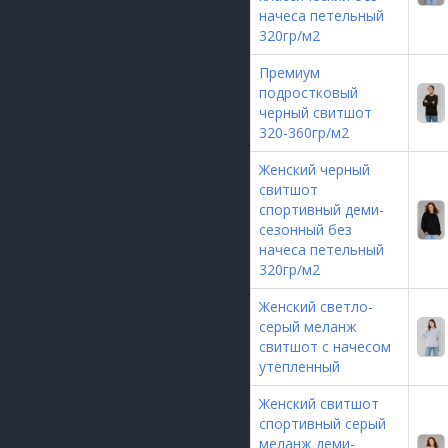
начеса петельный
320гр/м2
Премиум
подростковый
черный свитшот
320-360гр/м2
Женский черный
свитшот
спортивный деми-
сезонный без
начеса петельный
320гр/м2
Женский светло-
серый меланж
свитшот с начесом
утепленный
Женский свитшот
спортивный серый
меланж деми-