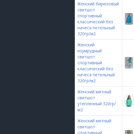
Женский бирюзовый
свитшот
спортивный
классический без
начеса петельный
320гр/м2
Женский
изумрудный
свитшот
спортивный
классический без
начеса петельный
320гр/м2
Женский мятный
свитшот
утепленный 320гр/
м2
Женский мятный
свитшот
спортивный