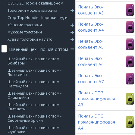
OVERSIZE Hoodie с капюшоном
Печать Эко-
Толстовки модель классика
сольвент А3
Crop-Top Hoodie - Короткие худи
Печать Эко-
Женские толстовки
сольвент А4
Мужские толстовки
Худи и толстовки на лето
Печать Эко-
сольвент А5
Швейный цех - пошив оптом
Печать Эко-
Швейный цех - пошив оптом -
Бомберы
сольвент А6
Швейный цех - пошив оптом -
Лонгсливы
Печать Эко-
сольвент А7
Швейный цех - пошив оптом -
Нестандарт
Печать DTG
Швейный цех - пошив оптом -
Олимпийки
прямая-цифровая
А3
Швейный цех - пошив оптом -
Свитшоты
Печать DTG
Швейный цех - пошив оптом -
Спортивные брюки
прямая-цифровая
Швейный цех - пошив оптом -
А4
Футболки