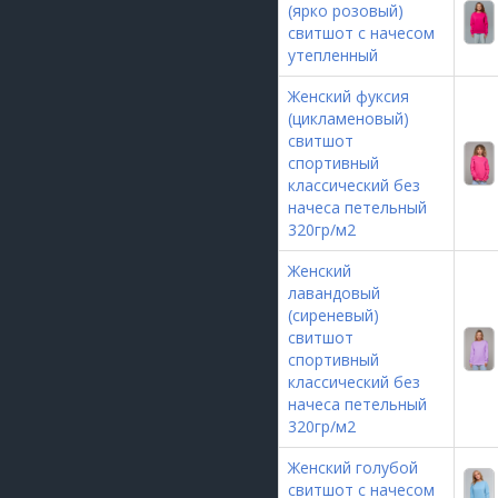
(ярко розовый)
свитшот с начесом
утепленный
Женский фуксия
(цикламеновый)
свитшот
спортивный
классический без
начеса петельный
320гр/м2
Женский
лавандовый
(сиреневый)
свитшот
спортивный
классический без
начеса петельный
320гр/м2
Женский голубой
свитшот с начесом