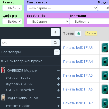
Размер
Тип размера
Модел
--- Выберите ---
--- Вы
Цифр р-р
Ворс\начёс
Тип ткани
Товар
Все р-ры
Печать ledDTF А3
Все товары
!OZON-товар-к-выгрузке
Печать ledDTF А4
OVERSIZE Модели
Печать ledDTF А5
OVERSIZE Hoodie
Футболки OVERSIZE
Печать ledDTF А6
OVERSIZE Sweatshirt
Худи с капюшоном
Печать ledDTF А7
Premium Hoodie