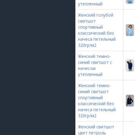
утепленный
Женский голубой
свитшот
спортивный
классический без
начеса петельный
320гр/м2
Женский темно-
синий свитшот с
начесом
утепленный
Женский темно-
синий свитшот
спортивный
классический без
начеса петельный
320гр/м2
Женский свитшот
цвет петроль