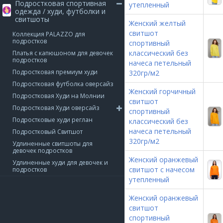
Подростковая спортивная
утепленный
одежда / худи, футболки и
свитшоты
Женский желтый
свитшот
Коллекция PALAZZO для
подростков
спортивный
классический без
Платья с капюшоном для девочек
подростков
начеса петельный
Подростковая премиум худи
320гр/м2
Подростковая футболка оверсайз
Женский горчичный
Подростковая Худи на Молнии
свитшот
Подростковая Худи оверсайз
спортивный
Подростковые худи реглан
классический без
начеса петельный
Подростковый Свитшот
320гр/м2
Удлиненные свитшоты для
девочек подростков
Женский оранжевый
Удлиненные худи для девочек и
свитшот с начесом
подростков
утепленный
Женский оранжевый
свитшот
спортивный