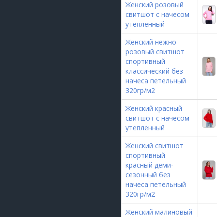
Женский розовый
свитшот с начесом
утепленный
Женский нежно
розовый свитшот
спортивный
классический без
начеса петельный
320гр/м2
Женский красный
свитшот с начесом
утепленный
Женский свитшот
спортивный
красный деми-
сезонный без
начеса петельный
320гр/м2
Женский малиновый