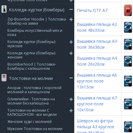
Колледж-куртки (бомберы)
Печать DTF А7
Zip-Boomber Hoodie | Толстовка
бомбер на замке
Вышивка пяльца А2
поле 48х33см
Бомберы искусственный мех и
кожа
Вышивка пяльца А3
Колледж куртки (бомберы)
мужские
поле 36х36см
Колледж куртки (бомберы)
женские
Вышивка пяльца А4
поле 26х26см
Boomberhood | Толстовки-
Бомберы с капюшоном
Вышивка пяльца А6
Толстовки на молнии
круглое поле
13х13см
Анорак - толстовка с короткой
молнией и капюшоном
Вышивка пяльца А7
Олимпийки - Толстовки на
молнии без капюшона
круглое поле
10х10см
Толстовки на молнии С
КАПЮШОНОМ - все модели
Шеврон из фетра
Женские худи с молнией
пяльца А3 круглое
Мужские Толстовки на молнии
поле 36x36см