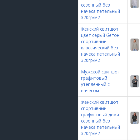
сезонный без
начеса петельный
320гр/м2
Женский свитшот
цвет серый бетон
спортивный
классический без
начеса петельный
320гр/м2
Мужской свитшот
графитовый
утепленный с
начесом
Женский свитшот
спортивный
графитовый деми-
сезонный без
начеса петельный
320гр/м2