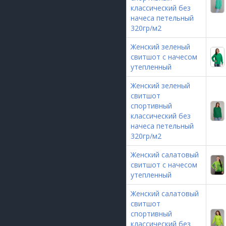
классический без
начеса петельный
320гр/м2
Женский зеленый
свитшот с начесом
утепленный
Женский зеленый
свитшот
спортивный
классический без
начеса петельный
320гр/м2
Женский салатовый
свитшот с начесом
утепленный
Женский салатовый
свитшот
спортивный
классический без