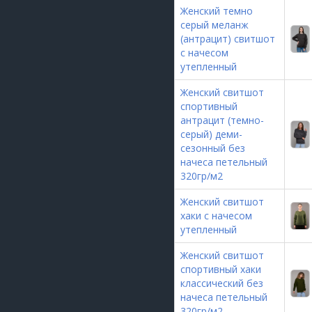
Женский темно
серый меланж
(антрацит) свитшот
с начесом
утепленный
Женский свитшот
спортивный
антрацит (темно-
серый) деми-
сезонный без
начеса петельный
320гр/м2
Женский свитшот
хаки с начесом
утепленный
Женский свитшот
спортивный хаки
классический без
начеса петельный
320гр/м2