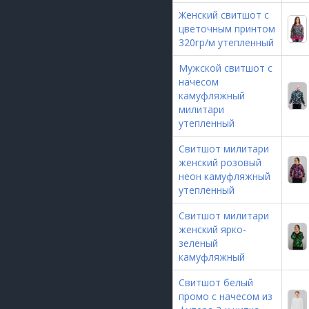
Женский свитшот с
цветочным принтом
320гр/м утепленный
Мужской свитшот с
начесом
камуфляжный
милитари
утепленный
Свитшот милитари
женский розовый
неон камуфляжный
утепленный
Свитшот милитари
женский ярко-
зеленый
камуфляжный
Свитшот белый
промо с начесом из