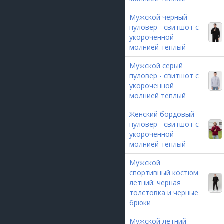
Мужской черный
пуловер - свитшот с
укороченной
молнией теплый
Мужской серый
пуловер - свитшот с
укороченной
молнией теплый
Женский бордовый
пуловер - свитшот с
укороченной
молнией теплый
Мужской
спортивный костюм
летний: черная
толстовка и черные
брюки
Мужской летний