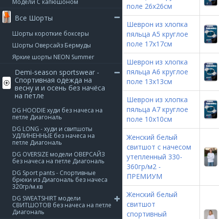
Модели С капюшоном
поле 26х26см
Все Шорты
Шеврон из хлопка
Шорты короткие боксеры
пяльца А5 круглое
поле 17х17см
Шорты Оверсайз Бермуды
Яркие шорты NEON Summer
Шеврон из хлопка
пяльца А6 круглое
Demi-season sportswear -
Спортивная одежда на
поле 13х13см
весну и и осень без начёса
на петле
Шеврон из хлопка
пяльца А7 круглое
DG HOODIE худи без начеса на
петле Диагональ
поле 10х10см
DG LONG - худи и свитшоты
УДЛИНЕННЫЕ без начеса на
Женский белый
петле Диагональ
свитшот с начесом
DG OVERSIZE модели ОВЕРСАЙЗ
утепленный 330-
без начеса на петле Диагональ
360гр/м2 -
DG Sport pants - Спортивные
ПРЕМИУМ
брюки из Диагональ без начеса
320гр/м.кв
Женский белый
DG SWEATSHIRT модели
свитшот
СВИТШОТОВ без начеса на петле
Диагональ
спортивный