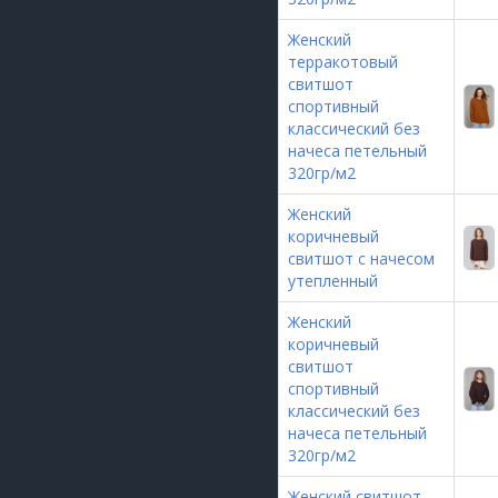
Женский
терракотовый
свитшот
спортивный
классический без
начеса петельный
320гр/м2
Женский
коричневый
свитшот с начесом
утепленный
Женский
коричневый
свитшот
спортивный
классический без
начеса петельный
320гр/м2
Женский свитшот