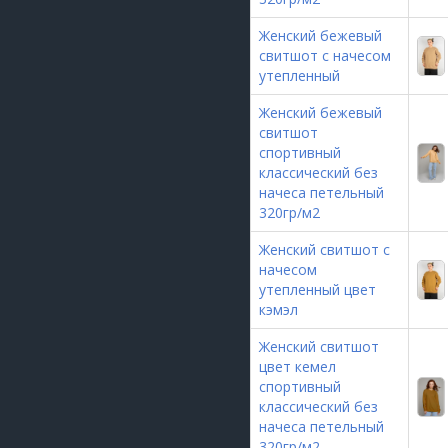
Женский бежевый
свитшот с начесом
утепленный
Женский бежевый
свитшот
спортивный
классический без
начеса петельный
320гр/м2
Женский свитшот с
начесом
утепленный цвет
кэмэл
Женский свитшот
цвет кемел
спортивный
классический без
начеса петельный
320гр/м2