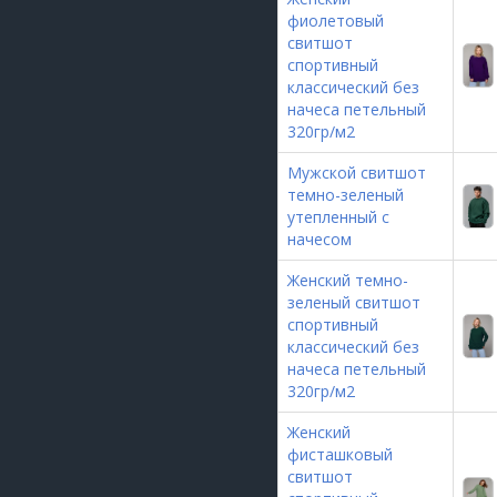
фиолетовый
свитшот
спортивный
классический без
начеса петельный
320гр/м2
Мужской свитшот
темно-зеленый
утепленный с
начесом
Женский темно-
зеленый свитшот
спортивный
классический без
начеса петельный
320гр/м2
Женский
фисташковый
свитшот