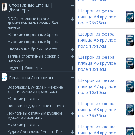
Спортивные штаны |
Джоггеры
Шеврон из фетра
пяльца А4 круглое
DG Спортивные брюки
поле 26х26см
демисезон весна-осень без
начёса
Шеврон из фетра
Женские спортивные брюки
пяльца А5 круглое
Мужские спортивные брюки
поле 17х17см
Спортивные брюки на лето
Теплые спортивные брюки с
Шеврон из фетра
начесом
пяльца А6 круглое
Joggers | Джоггеры
поле 13х13см
Регланы и Лонгсливы
Шеврон из фетра
пяльца А7 круглое
Водолазки мужские и женские
классические из трикотажа
поле 10х10см
Женские регланы
Шеврон из хлопка
Лонгсливы Двуцветные на Лето
пяльца А3 круглое
Лонгсливы с втачным рукавом
поле 36x36см
мужские и женские
Мужские регланы
Шеврон из хлопка
Худи и Лонгсливы Реглан - Все
пяльца А4 круглое