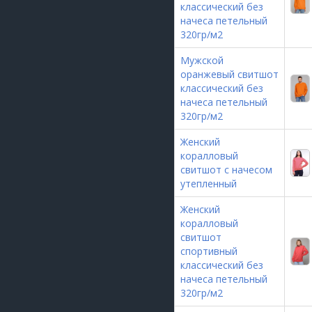
классический без
начеса петельный
320гр/м2
Мужской
оранжевый свитшот
классический без
начеса петельный
320гр/м2
Женский
коралловый
свитшот с начесом
утепленный
Женский
коралловый
свитшот
спортивный
классический без
начеса петельный
320гр/м2