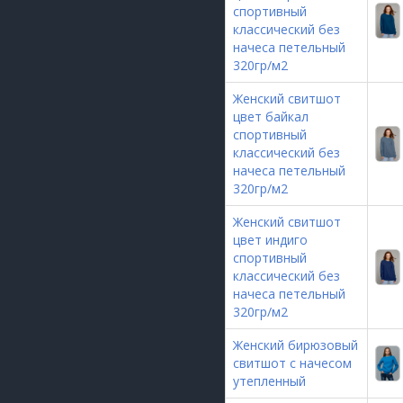
спортивный
классический без
начеса петельный
320гр/м2
Женский свитшот
цвет байкал
спортивный
классический без
начеса петельный
320гр/м2
Женский свитшот
цвет индиго
спортивный
классический без
начеса петельный
320гр/м2
Женский бирюзовый
свитшот с начесом
утепленный