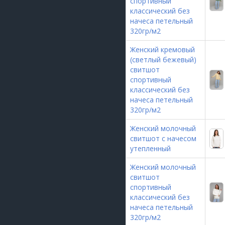
спортивный
классический без
начеса петельный
320гр/м2
Женский кремовый
(светлый бежевый)
свитшот
спортивный
классический без
начеса петельный
320гр/м2
Женский молочный
свитшот с начесом
утепленный
Женский молочный
свитшот
спортивный
классический без
начеса петельный
320гр/м2