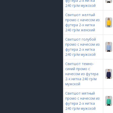
футера 2-х нитка
240 гр/м мужской
Свитшот желтый
промо с начесом из
футера 2-х нитка
240 гр/м женский
Свитшот голубой
промо с начесом из
футера 2-х нитка
240 гр/м мужской
Свитшот темно-
синий промо с
начесом из футера
2-х нитка 240 гр/м
мужской
Свитшот мятный
промо с начесом из
футера 2-х нитка
240 гр/м мужской