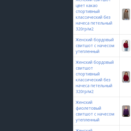
цвет какао
спортивный
классический без
начеса петельный
320гр/м2
Женский бордовый
свитшот с начесом
утепленный
Женский бордовый
свитшот
спортивный
классический без
начеса петельный
320гр/м2
Женский
фиолетовый
свитшот с начесом
утепленный
Женский