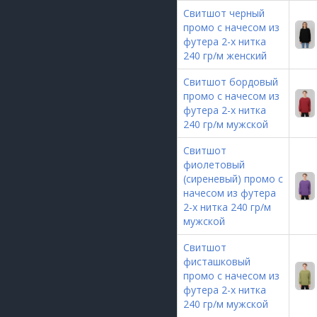
Свитшот черный
промо с начесом из
футера 2-х нитка
240 гр/м женский
Свитшот бордовый
промо с начесом из
футера 2-х нитка
240 гр/м мужской
Свитшот
фиолетовый
(сиреневый) промо с
начесом из футера
2-х нитка 240 гр/м
мужской
Свитшот
фисташковый
промо с начесом из
футера 2-х нитка
240 гр/м мужской