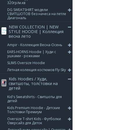
320гр/м.кв
DG SWEATSHIRT модели
СВИТШОТОВ без начеса на петле
Диагональ
NEW COLLECTION | NEW
STYLE HOODIE | Коллекция
весна лето
Ampir - Коллекция Весна-Осень
EARS-HORNS Hoodie | Худи с
ушками - рожками
SLIMS Oversize Hoodie
Летная колекция костюмов Fly-Sky
Kids Hoodies / Худи,
свитшоты, толстовки на
детей
Kid's Sweatshirts - Свитшоты для
детей
Kids Premium Hoodie - Детские
Толстовки Премиум
Oversize T-shirt Kids - Футболки
Оверсайз для Деток
Детский худи оверсайз | Oversize