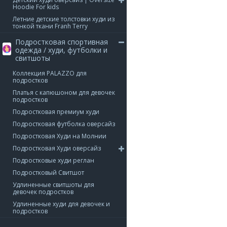
Hoodie For kids
Летние детские толстовки худи из
тонкой ткани Franh Terry
Подростковая спортивная
одежда / худи, футболки и
свитшоты
Коллекция PALAZZO для
подростков
Платья с капюшоном для девочек
подростков
Подростковая премиум худи
Подростковая футболка оверсайз
Подростковая Худи на Молнии
Подростковая Худи оверсайз
Подростковые худи реглан
Подростковый Свитшот
Удлиненные свитшоты для
девочек подростков
Удлиненные худи для девочек и
подростков