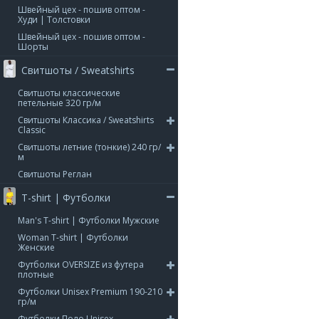
Швейный цех - пошив оптом -
Худи | Толстовки
Швейный цех - пошив оптом -
Шорты
Свитшоты / Sweatshirts
Свитшоты классические
петельные 320 гр/м
Свитшоты Классика / Sweatshirts
Classic
Свитшоты летние (тонкие) 240 гр/
м
Свитшоты Реглан
T-shirt | Футболки
Man's T-shirt | Футболки Мужские
Woman T-shirt | Футболки
Женские
Футболки OVERSIZE из футера
плотные
Футболки Unisex Premium 190-210
гр/м
Футболки Поло Unisex