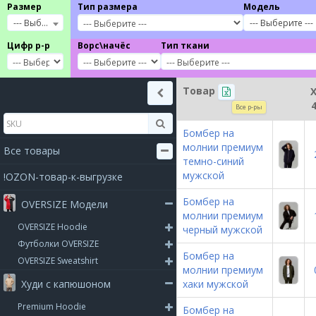
Размер
Тип размера
Модель
--- Выберите ---
--- Выберите ---
Цифр р-р
Ворс\начёс
Тип ткани
Товар
Все р-ры
Бомбер на
молнии премиум
Все товары
темно-синий
мужской
!OZON-товар-к-выгрузке
Бомбер на
OVERSIZE Модели
молнии премиум
OVERSIZE Hoodie
черный мужской
Футболки OVERSIZE
Бомбер на
OVERSIZE Sweatshirt
молнии премиум
Худи с капюшоном
хаки мужской
Premium Hoodie
Бомбер на