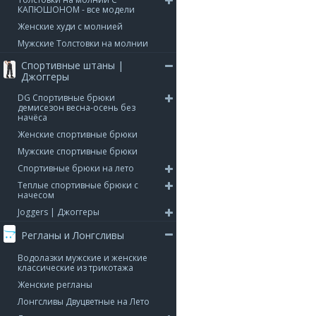
КАПЮШОНОМ - все модели
Женские худи с молнией
Мужские Толстовки на молнии
Спортивные штаны |
Джоггеры
DG Спортивные брюки
демисезон весна-осень без
начёса
Женские спортивные брюки
Мужские спортивные брюки
Спортивные брюки на лето
Теплые спортивные брюки с
начесом
Joggers | Джоггеры
Регланы и Лонгсливы
Водолазки мужские и женские
классические из трикотажа
Женские регланы
Лонгсливы Двуцветные на Лето