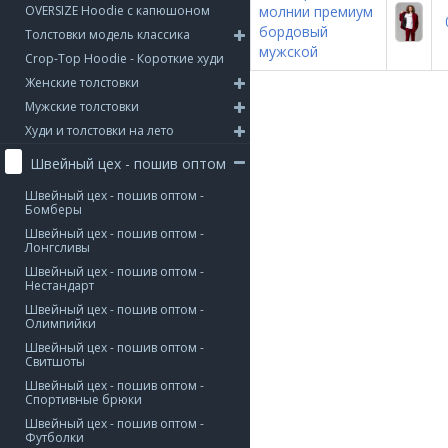
OVERSIZE Hoodie с капюшоном
молнии премиум
бордовый
Толстовки модель классика
мужской
Crop-Top Hoodie - Короткие худи
Женские толстовки
Мужские толстовки
Худи и толстовки на лето
Швейный цех - пошив оптом
Швейный цех - пошив оптом -
Бомберы
Швейный цех - пошив оптом -
Лонгсливы
Швейный цех - пошив оптом -
Нестандарт
Швейный цех - пошив оптом -
Олимпийки
Швейный цех - пошив оптом -
Свитшоты
Швейный цех - пошив оптом -
Спортивные брюки
Швейный цех - пошив оптом -
Футболки