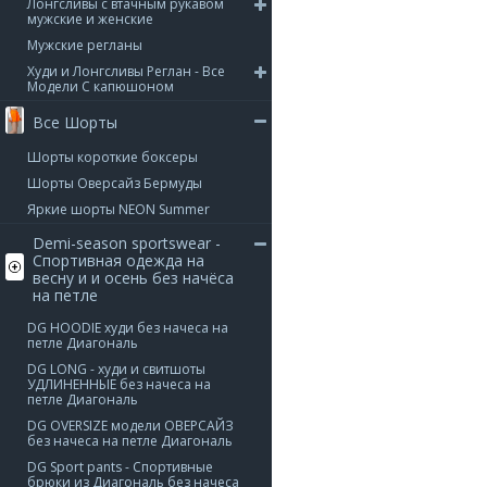
Лонгсливы с втачным рукавом
мужские и женские
Мужские регланы
Худи и Лонгсливы Реглан - Все
Модели С капюшоном
Все Шорты
Шорты короткие боксеры
Шорты Оверсайз Бермуды
Яркие шорты NEON Summer
Demi-season sportswear -
Спортивная одежда на
весну и и осень без начёса
на петле
DG HOODIE худи без начеса на
петле Диагональ
DG LONG - худи и свитшоты
УДЛИНЕННЫЕ без начеса на
петле Диагональ
DG OVERSIZE модели ОВЕРСАЙЗ
без начеса на петле Диагональ
DG Sport pants - Спортивные
брюки из Диагональ без начеса