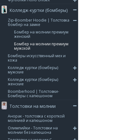
Колледж-куртки (бомберы)
Zip-Boomber Hoodie | Толстовка
бомбер на замке
Бомбер на молнии премиум
женский
Бомбер на молнии премиум
мужской
Бомберы искусственный мех и
кожа
Колледж куртки (бомберы)
мужские
Колледж куртки (бомберы)
женские
Boomberhood | Толстовки-
Бомберы с капюшоном
Толстовки на молнии
Анорак - толстовка с короткой
молнией и капюшоном
Олимпийки - Толстовки на
молнии без капюшона
Толстовки на молнии С