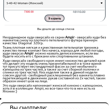
18110.00
7300.00
В корзину
Вы дошли до конца списка
Неординарное худи оверсайз из серии
Ampir
- оверсайз худи без
манжетов снизу из плотного петельчатого футера премиум
качества Diagonal 320гр.
Ткань плотная мягкая и качественная петельчатая трехника
качество пенье компакт без начеса, хороша для любой погоды,
худи оверсаз
Ampir
можно назвать демисезонным, если вы
будете носить его с брюками или спортивными штанами.
Худи оверсайз свободного кроя имеет множество деталей кроя
что делает эту модель очень презентабельной и в тоже время
тут присутствует нестандартный фасон за счет необычного
капюшона из трех частей, а также за счет сборной полочки и
спинки из трех частей. Низ изделия также в данной модели
совсем другой - свободный расклешенный без манжета плавно
перетекающий в движении. рукав составной из 2х частей, таким
образом имеет шов на лице.
Это худи оверсайз напоминает женской кимоно с капюшоном,
хоть и в коллекции Ampir, но все-таки что-то в нем есть из
Японии :)
Вы смотрели: