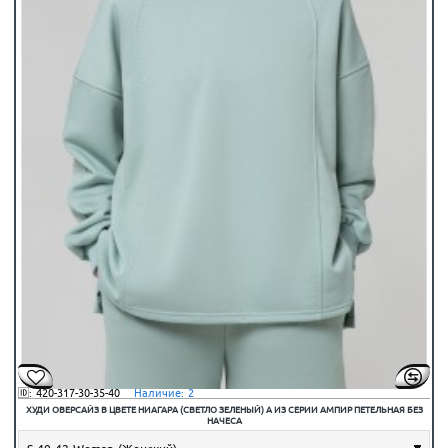
🆔:
420-317-30-35-40
⠀Наличие:
2
ХУДИ ОВЕРСАЙЗ В ЦВЕТЕ НИАГАРА (СВЕТЛО ЗЕЛЕНЫЙ) А ИЗ СЕРИИ АМПИР ПЕТЕЛЬНАЯ БЕЗ
НАЧЕСА