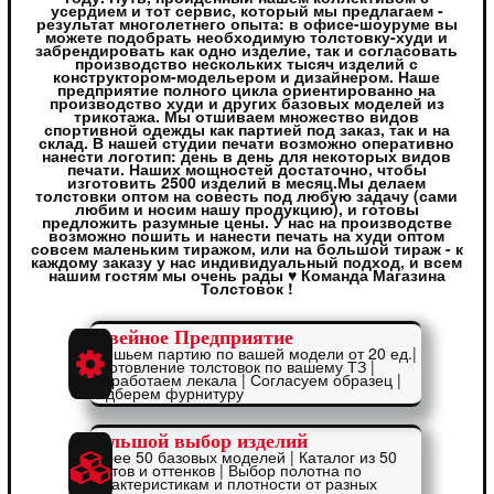
усердием и тот сервис, который мы предлагаем -
результат многолетнего опыта: в офисе-шоуруме вы
можете подобрать необходимую толстовку-худи и
забрендировать как одно изделие, так и согласовать
производство нескольких тысяч изделий с
конструктором-модельером и дизайнером. Наше
предприятие полного цикла ориентированно на
производство худи и других базовых моделей из
трикотажа. Мы отшиваем множество видов
спортивной одежды как партией под заказ, так и на
склад. В нашей студии печати возможно оперативно
нанести логотип: день в день для некоторых видов
печати. Наших мощностей достаточно, чтобы
изготовить 2500 изделий в месяц.Мы делаем
толстовки оптом на совесть под любую задачу (сами
любим и носим нашу продукцию), и готовы
предложить разумные цены. У нас на производстве
возможно пошить и нанести печать на худи оптом
совсем маленьким тиражом, или на большой тираж - к
каждому заказу у нас индивидуальный подход, и всем
нашим гостям мы очень рады ♥ Команда Магазина
Толстовок !
Швейное Предприятие
Отошьем партию по вашей модели от 20 ед.|
Изготовление толстовок по вашему ТЗ |
Разработаем лекала | Согласуем образец |
Подберем фурнитуру
Большой выбор изделий
Более 50 базовых моделей | Каталог из 50
цветов и оттенков | Выбор полотна по
характеристикам и плотности от разных