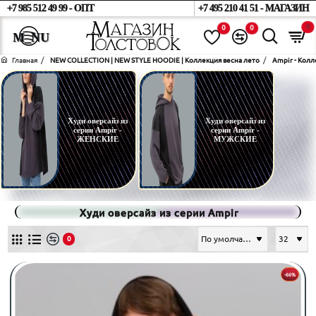
+7 985 512 49 99 - ОПТ
+7 495 210 41 51 - МАГАЗИН
0
0
0
home
NEW COLLECTION | NEW STYLE HOODIE | Коллекция весна лето
Ampir - Кол
Худи оверсайз из
Худи оверсайз из
серии Ampir -
серии Ampir -
ЖЕНСКИЕ
МУЖСКИЕ
Худи оверсайз из серии Ampir
0
-66%