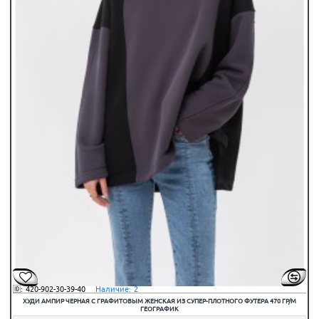
🆔:
420-902-30-39-40
⠀Наличие:
2
ХУДИ АМПИР ЧЕРНАЯ С ГРАФИТОВЫМ ЖЕНСКАЯ ИЗ СУПЕР-ПЛОТНОГО ФУТЕРА 470 ГР/М
ГЕОГРАФИК