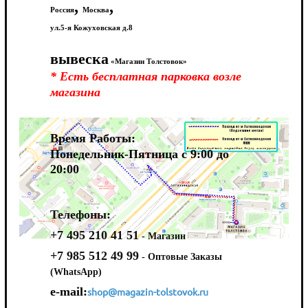
,
,
Россия
Москва
ул.5-я Кожуховская д.8
вывеска
«Магазин Толстовок»
* Есть бесплатная парковка возле
магазина
Время Работы:
Понедельник-Пятница с 9:00 до
20:00
Телефоны:
+7 495 210 41 51
- Магазин
+7 985 512 49 99
- Оптовые Заказы
(WhatsApp)
e-mail:
shop@magazin-tolstovok.ru