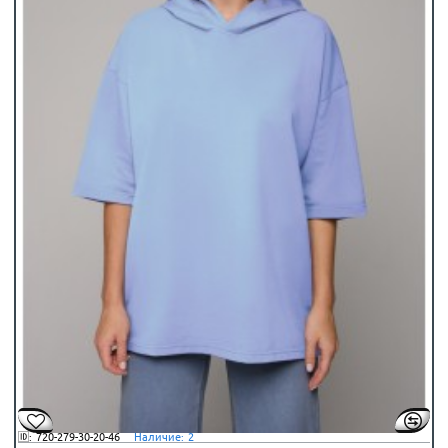
🆔:
720-279-30-20-46
⠀Наличие:
2