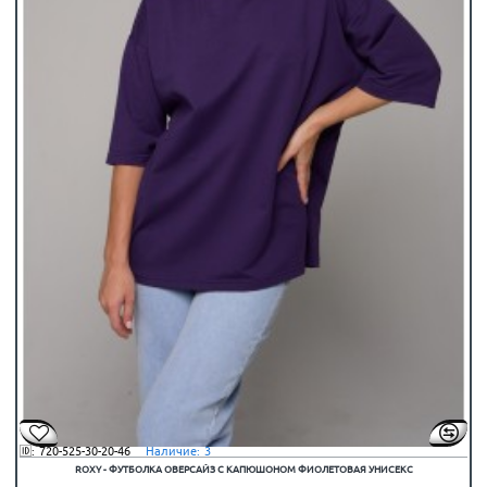
🆔:
720-525-30-20-46
⠀Наличие:
3
ROXY - ФУТБОЛКА ОВЕРСАЙЗ С КАПЮШОНОМ ФИОЛЕТОВАЯ УНИСЕКС