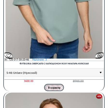
🆔:
720-317-30-20-46
⠀Наличие:
3
ФУТБОЛКА ОВЕРСАЙЗ С КАПЮШОНОМ ROXY НИАГАРА МУЖСКАЯ
8900.00
3600.00
В корзину
-60%