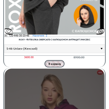
🆔:
720-446-30-20-46
⠀Наличие:
2
ROXY - ФУТБОЛКА ОВЕРСАЙЗ С КАПЮШОНОМ АНТРАЦИТ УНИСЕКС
8900.00
3600.00
В корзину
-60%