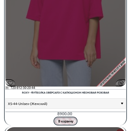
ОТСУТСТВУЕТ; ПР-ВО ОТ 5 ДНЕЙ
🆔:
720-812-30-20-44
ROXY - ФУТБОЛКА ОВЕРСАЙЗ С КАПЮШОНОМ НЕОНОВАЯ РОЗОВАЯ
8900.00
В корзину