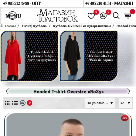
+7 985 512 49 99 - ОПТ
+7 495 210 41 51 - МАГАЗИН
0
0
0
home
T-shirt | Футболки
Футболки OVERSIZE из футера плотные
Hooded T-shir
Hooded T-shirt
Hooded T-shirt
Oversize «RoXy» -
Oversize «RoXy» -
Фото на девушках
Фото на парнях
Hooded T-shirt Oversize «RoXy»
0
-60%