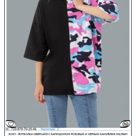
🆔:
720-878-70-20-46
⠀Наличие:
2
ROXY - ФУТБОЛКА ОВЕРСАЙЗ С КАПЮШОНОМ РОЗОВЫЙ И ЧЕРНЫЙ КАМУФЛЯЖ MILITARY