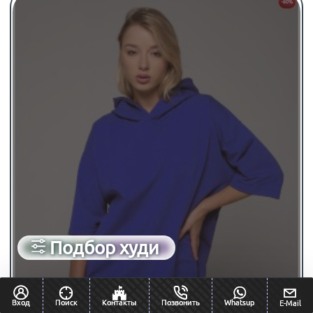
-60%
Подбор худи
Вход
Поиск
Контакты
Позвонить
Whatsup
E-Mail