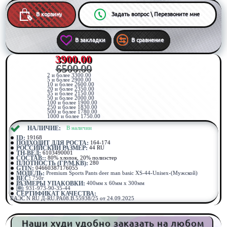
В корзину
Задать вопрос \ Перезвоните мне
В закладки
В сравнение
3900.00
6500.00
2 и более 3300.00
5 и более 2900.00
10 и более 2600.00
20 и более 2350.00
35 и более 2150.00
50 и более 2000.00
100 и более 1900.00
250 и более 1830.00
500 и более 1780.00
1000 и более 1750.00
⠀НАЛИЧИЕ:
⠀В наличии
ID:
19168
ПОДХОДИТ ДЛЯ РОСТА:
164-174
РОССИЙСКИЙ РАЗМЕР:
44 RU
ТН-ВЕД:
6103490001
СОСТАВ::
80% хлопок, 20% полиэстер
ПЛОТНОСТЬ (ГР/М.КВ):
280
GTIN:
04660387176055
МОДЕЛЬ:
Premium Sports Pants deer man basic XS-44-Unisex-(Мужской)
ВЕС:
750г
РАЗМЕРЫ УПАКОВКИ:
400мм x 60мм x 300мм
🆔:
931-973-90-35-44
СЕРТИФИКАТ КАЧЕСТВА:
ЕАЭС N RU Д-RU.РА08.В.55938/25 от 24.09.2025
Наши худи удобно заказать на любом