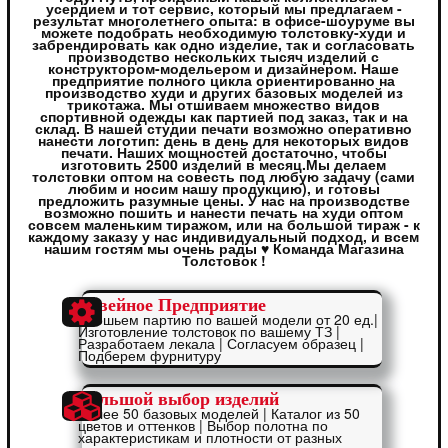
усердием и тот сервис, который мы предлагаем -
результат многолетнего опыта: в офисе-шоуруме вы
можете подобрать необходимую толстовку-худи и
забрендировать как одно изделие, так и согласовать
производство нескольких тысяч изделий с
конструктором-модельером и дизайнером. Наше
предприятие полного цикла ориентированно на
производство худи и других базовых моделей из
трикотажа. Мы отшиваем множество видов
спортивной одежды как партией под заказ, так и на
склад. В нашей студии печати возможно оперативно
нанести логотип: день в день для некоторых видов
печати. Наших мощностей достаточно, чтобы
изготовить 2500 изделий в месяц.Мы делаем
толстовки оптом на совесть под любую задачу (сами
любим и носим нашу продукцию), и готовы
предложить разумные цены. У нас на производстве
возможно пошить и нанести печать на худи оптом
совсем маленьким тиражом, или на большой тираж - к
каждому заказу у нас индивидуальный подход, и всем
нашим гостям мы очень рады ♥ Команда Магазина
Толстовок !
Швейное Предприятие
Отошьем партию по вашей модели от 20 ед.|
Изготовление толстовок по вашему ТЗ |
Разработаем лекала | Согласуем образец |
Подберем фурнитуру
Большой выбор изделий
Более 50 базовых моделей | Каталог из 50
цветов и оттенков | Выбор полотна по
характеристикам и плотности от разных