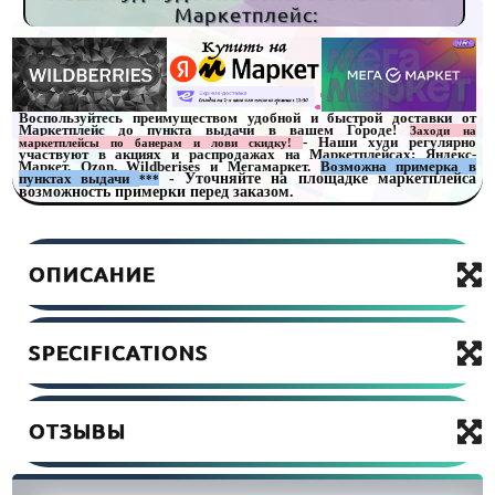
Маркетплейс:
Воспользуйтесь преимуществом удобной и быстрой доставки от
Маркетплейс до пункта выдачи в вашем Городе!
Заходи на
- Наши худи регулярно
маркетплейсы по банерам и лови скидку!
участвуют в акциях и распродажах на Маркетплейсах: Яндекс-
Маркет, Ozon, Wildberises и Мегамаркет.
Возможна примерка в
пунктах выдачи
- Уточняйте на площадке маркетплейса
***
возможность примерки перед заказом.
ОПИСАНИЕ
SPECIFICATIONS
ОТЗЫВЫ