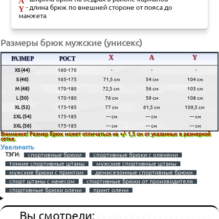
A
- длина брюк по внешней стороне от пояса до
Y
манжета
Размеры брюк мужские (унисекс)
X
A
Y
РАЗМЕР
РОСТ
XS (44)
160-170
-
-
-
S (46)
165-175
71,5 см
54 см
104 см
M (48)
170-180
72,5 см
56 см
105 см
L (50)
170-180
76 см
59 см
108 см
XL (52)
175-185
77 см
61,5 см
109,5 см
2XL (54)
175-185
--- см
--- см
--- см
3XL (56)
175-185
--- см
--- см
--- см
Внимание! Размер брюк может отличаться на +/- 1,5 см от указанных в размерной
сетке.
Увеличить
спортивные брюки
спортивные брюки с оленями
ТЭГИ:
тонкие спортивные штаны
мужские спортивные штаны
мужские брюки с принтом
демисезонные спортивные брюки
спорт штаны с начесом
спортивные брюки от производителя
спортивные брюки олени
принт олени
Вы смотрели: