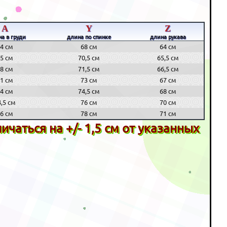
A
Y
Z
а в груди
длина по спинке
длина рукава
4 см
68 см
64 см
5 см
70,5 см
65,5 см
8 см
71,5 см
66,5 см
1 см
73 см
67 см
4 см
74,5 см
68 см
4,5 см
76 см
70 см
6 см
78 см
71 см
чаться на +/- 1,5 см от указанных