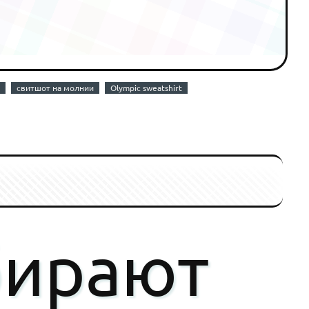
свитшот на молнии
Olympic sweatshirt
бирают