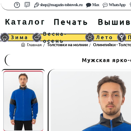
shop@magazin-tolstovok.ru
Max
WhatsApp
Каталог
Печать
Вышив
Весна-
Зима
Лето
осень
Толстовки на молнии
Олимпийки - Толст
home
Мужская ярко-