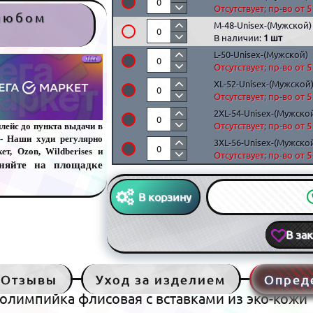
Отсутствует; пр-во от 
 любом
M-48-Unisex-(Мужской)
В наличии:
1 шт
L-50-Unisex-(Мужской)
Отсутствует; пр-во от 
XL-52-Unisex-(Мужской
Отсутствует; пр-во от 
2XL-54-Unisex-(Мужско
лейс до пункта выдачи в
Отсутствует; пр-во от 
- Наши худи регулярно
3XL-56-Unisex-(Мужско
т, Ozon, Wildberises и
Отсутствует; пр-во от 
няйте на площадке
В корзину
В за
Отзывы
Уход за изделием
Опред
 олимпийка флисовая с вставками из эко-кожи