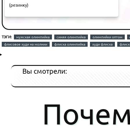
(резинку)
ТЭГИ:
мужская олимпийка
синяя олимпийка
олимпийки оптом
флисовое худи на молнии
флиска олимпийка
худи флиска
флиск
Вы смотрели:
Почем