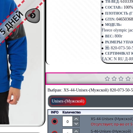
610339
ТН-ВЕД:
100%
СОСТАВ::
Т 5 ДНЕЙ
ПЛОТНОСТЬ (ГР
04650368
GTIN:
МОДЕЛЬ:
Fleece olympic ja
800г
ВЕС:
РАЗМЕРЫ УПА
820-073-50-
🆔:
СЕРТИФИКАТ 
ЕАЭС N RU Д-RU.
Выбран:
XS-44-Unisex-(Мужской) 820-073-50-5
Unisex-(Мужской)
INFO
Количество
XS-44-Unisex-(Мужской
Отсутствует; пр-во от 
S-46-Unisex-(Мужской)