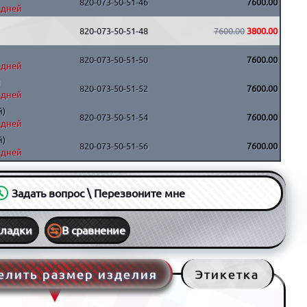
820-073-50-51-46
7600.00
5 дней
820-073-50-51-48
7600.00
3800.00
820-073-50-51-50
7600.00
5 дней
)
820-073-50-51-52
7600.00
5 дней
й)
820-073-50-51-54
7600.00
5 дней
й)
820-073-50-51-56
7600.00
5 дней
Задать вопрос \ Перезвоните мне
кладки
В сравнение
елить размер изделия
Этикетка