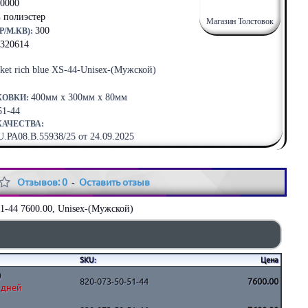
0000
 полиэстер
Магазин Толстовок
300
/М.КВ):
320614
cket rich blue XS-44-Unisex-(Мужской)
400мм x 300мм x 80мм
КОВКИ:
51-44
КАЧЕСТВА:
РА08.В.55938/25 от 24.09.2025
Отзывов: 0
Оставить отзыв
-
1-44 7600.00, Unisex-(Мужской)
SKU:
Цена
)
820-073-50-51-44
7600.00
5 дней