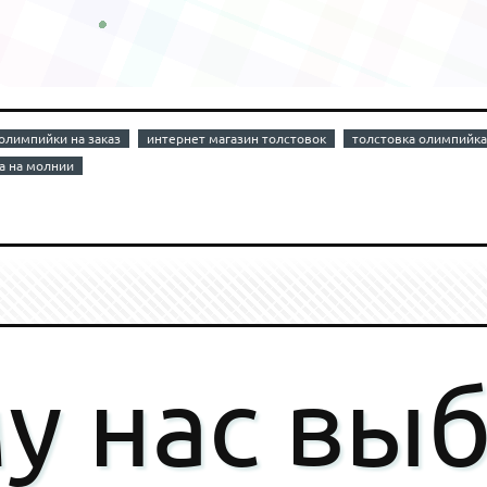
олимпийки на заказ
интернет магазин толстовок
толстовка олимпийка
а на молнии
у нас вы