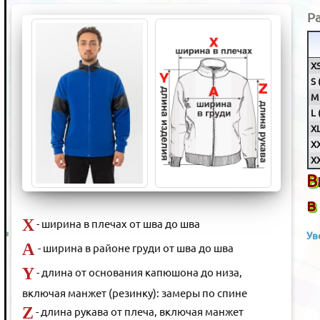
Р
XS
S 
M 
L 
XL
XX
XX
В
в
X
- ширина в плечах от шва до шва
Ув
A
- ширина в районе груди от шва до шва
Y
- длина от основания капюшона до низа,
включая манжет (резинку): замеры по спине
Z
- длина рукава от плеча, включая манжет