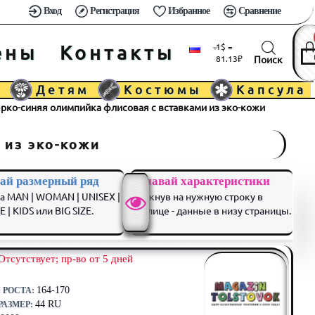
Вход
Регистрация
Избранное
Сравнение
ены
Контакты
1$ =
81.13₽
м
Детям
Костюмы
Капсула
рко-синяя олимпийка флисовая с вставками из эко-кожи
 из эко-кожи
ай размерный ряд
Узнавай характеристики
а MAN | WOMAN | UNISEX |
кликнув на нужную строку в
 | KIDS или BIG SIZE.
таблице - данные в низу страницы.
Отсутствует; пр-во от 5 дней
164-170
 РОСТА:
44 RU
АЗМЕР: