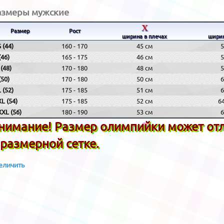
азмеры мужские
X
Размер
Рост
ширина в плечах
ширин
 (44)
160 - 170
45 см
5
(46)
165 - 175
46 см
5
(48)
170 - 180
48 см
5
(50)
170 - 180
50 см
6
 (52)
175 - 185
51 см
6
L (54)
175 - 185
52 см
6
XL (56)
180 - 190
53 см
6
нимание! Размер олимпийки может отли
 размерной сетке.
еличить