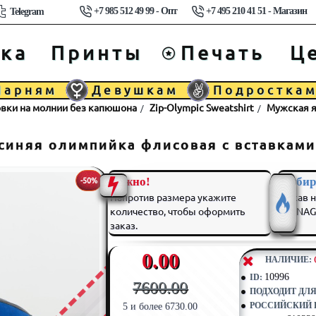
+7 985 512 49 99 - Опт
+7 495 210 41 51 - Магазин
Telegram
ка
Принты
Печать
Ц
Парням
Девушкам
Подростка
овки на молнии без капюшона
Zip-Olympic Sweatshirt
Мужская я
синяя олимпийка флисовая с вставками
Важно!
Выбир
-50%
Напротив размера укажите
нажав н
количество, чтобы оформить
TEENAGE
заказ.
0.00
⠀НАЛИЧИЕ:
10996
ID:
7600.00
ПОДХОДИТ ДЛЯ
РОССИЙСКИЙ Р
5 и более 6730.00