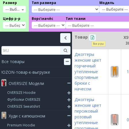
Размер
Тип размера
Модель
--- Выберите ---
--- Выберите ---
Цифр р-р
Ворс\начёс
Тип ткани
Товар
X
3
Все р-ры
Джоггеры
женские цвет
Все товары
горчичный
утепленные
1
!OZON-товар-к-выгрузке
спортивные
брюки с
OVERSIZE Модели
начесом
OVERSIZE Hoodie
Джоггеры
Футболки OVERSIZE
женские цвет
OVERSIZE Sweatshirt
персиковый
Худи с капюшоном
розовый
0
утепленные
Premium Hoodie
спортивные