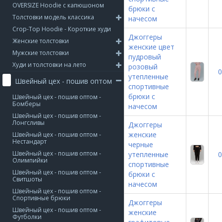
OVERSIZE Hoodie с капюшоном
брюки с
Толстовки модель классика
начесом
Crop-Top Hoodie - Короткие худи
Джоггеры
Женские толстовки
женские цвет
Мужские толстовки
пудровый
Худи и толстовки на лето
розовый
0
утепленные
Швейный цех - пошив оптом
спортивные
брюки с
Швейный цех - пошив оптом -
Бомберы
начесом
Швейный цех - пошив оптом -
Лонгсливы
Джоггеры
женские
Швейный цех - пошив оптом -
Нестандарт
черные
Швейный цех - пошив оптом -
утепленные
0
Олимпийки
спортивные
Швейный цех - пошив оптом -
брюки с
Свитшоты
начесом
Швейный цех - пошив оптом -
Спортивные брюки
Джоггеры
Швейный цех - пошив оптом -
женские
Футболки