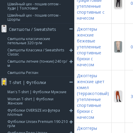
графитовые
0
Швейный цех - пошив оптом -
утепленные
Худи | Толстовки
спортивные с
Швейный цех - пошив оптом -
начесом
Шорты
Джоггеры
Свитшоты / Sweatshirts
женские
Свитшоты классические
бежевые
петельные 320 гр/м
утепленные
0
Свитшоты Классика / Sweatshirts
спортивные
Classic
брюки с
Свитшоты летние (тонкие) 240 гр/
начесом
м
Свитшоты Реглан
Джоггеры
женские цвет
T-shirt | Футболки
кэмел
Man's T-shirt | Футболки Мужские
(терракотовый)
3
Woman T-shirt | Футболки
утепленные
Женские
спортивные
Футболки OVERSIZE из футера
брюки с
плотные
начесом
Футболки Unisex Premium 190-210
гр/м
Джоггеры
Футболки Поло Unisex