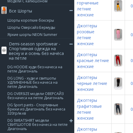
Модели С капюшоном
горчичные
0
летние
Все Шорты
женские
Шорты короткие боксеры
Джоггеры
Шорты Оверсайз Бермуды
розовые
0
Яркие шорты NEON Summer
летние
женские
Demi-season sportswear -
Спортивная одежда на
весну и и осень без начёса
Джоггеры
на петле
красные летние
0
женские
DG HOODIE худи без начеса на
петле Диагональ
Джоггеры
DG LONG - худи и свитшоты
УДЛИНЕННЫЕ без начеса на
черные летние
0
петле Диагональ
женские
DG OVERSIZE модели ОВЕРСАЙЗ
без начеса на петле Диагональ
Джоггеры
DG Sport pants - Спортивные
графитовые
0
брюки из Диагональ без начеса
летние
320гр/м.кв
женские
DG SWEATSHIRT модели
СВИТШОТОВ без начеса на петле
Диагональ
Джоггеры