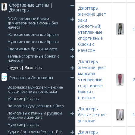
Спортивные штаны |
Джоггеры
Джоггеры
женские цвет
DG Спортивные брюки
хаки
демисезон весна-осень без
(болотный)
начёса
1
утепленные
Женские спортивные брюки
спортивные
Мужские спортивные брюки
брюки с
Спортивные брюки на лето
начесом
Теплые спортивные брюки с
начесом
Джоггеры
женские цвет
Joggers | Джоггеры
марсала
Регланы и Лонгсливы
утепленные
2
спортивные
Водолазки мужские и женские
брюки с
классические из трикотажа
начесом
Женские регланы
Лонгсливы Двуцветные на Лето
Джоггеры
Лонгсливы с втачным рукавом
белые летние
1
мужские и женские
женские
Мужские регланы
Джоггеры
Худи и Лонгсливы Реглан - Все