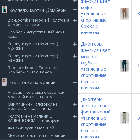
женские цвет
кофе
Колледж-куртки (бомберы)
утепленные
3
спортивные
Zip-Boomber Hoodie | Толстовка
бомбер на замке
брюки с
Бомберы искусственный мех и
начесом
кожа
Джоггеры
Колледж куртки (бомберы)
мужские
женские цвет
Колледж куртки (бомберы)
морская
женские
глубина
1
Boomberhood | Толстовки-
утепленные
Бомберы с капюшоном
спортивные
брюки с
Толстовки на молнии
начесом
Анорак - толстовка с короткой
молнией и капюшоном
Джоггеры
Олимпийки - Толстовки на
женские цвет
молнии без капюшона
фисташковый
Толстовки на молнии С
утепленные
0
КАПЮШОНОМ - все модели
спортивные
Женские худи с молнией
брюки с
Мужские Толстовки на молнии
начесом