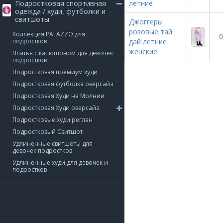
Подростковая спортивная
летние
одежда / худи, футболки и
свитшоты
Джоггеры
розовые тай
Коллекция PALAZZO для
0
подростков
дай летние
женские
Платья с капюшоном для девочек
подростков
Подростковая премиум худи
Подростковая футболка оверсайз
Подростковая Худи на Молнии
Подростковая Худи оверсайз
Подростковые худи реглан
Подростковый Свитшот
Удлиненные свитшоты для
девочек подростков
Удлиненные худи для девочек и
подростков