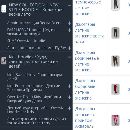
темно-серые
NEW COLLECTION | NEW
0
летние
STYLE HOODIE | Коллекция
женские
весна лето
Ampir - Коллекция Весна-Осень
Джоггеры
EARS-HORNS Hoodie | Худи с
летние
0
ушками - рожками
женские цвета
SLIMS Oversize Hoodie
хаки
Летная колекция костюмов Fly-Sky
Джоггеры
Kids Hoodies / Худи,
коричневые
0
свитшоты, толстовки на
летние
детей
женские
Kid's Sweatshirts - Свитшоты для
детей
Джоггеры
Kids Premium Hoodie - Детские
бордовые
0
Толстовки Премиум
летние
Oversize T-shirt Kids - Футболки
женские
Оверсайз для Деток
Детский худи оверсайз | Oversize
Джоггеры
Hoodie For kids
женские с
Летние детские толстовки худи из
принтом
0
тонкой ткани Franh Terry
Акварель