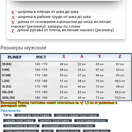
- ширина в плечах от шва до шва
X
- ширина в районе груди от шва до шва
A
- длина от основания капюшона до низа, включая
Y
манжет (резинку): замеры по спине
- длина рукава от плеча, включая манжет (резинку)
Z
Размеры мужские
X
A
Y
Z
РАЗМЕР
РОСТ
XS (44)
160 - 170
48 см
52 см
65 см
61 см
S (46)
165 - 175
49 см
53 см
67 см
63 см
M (48)
170 - 180
50 см
57 см
69 см
65 см
L (50)
170 - 180
51 см
58 см
70 см
66,5 см
XL (52)
175 - 185
52 см
60 см
72 см
68 см
XXL (54)
175 - 185
55 см
63 см
74 см
69,5 см
XXXL (56)
180 - 190
57 см
65 см
75 см
70,5 см
Внимание! Размер толстовки может отличаться на +/- 1,5 см от указанных в
размерной сетке.
Увеличить
мужская толстовка
светло серая толстовка
ТЭГИ:
серая толстовка
купить толстовку
толстовки оптом
толстовка на заказ
интернет магазин толстовок
толстовка кенгуру
худи
купить худи
мужская худи