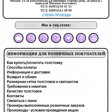
Москва:
ул.5я кожуховская д.8 (внешняя сторона дома, 2й цоколь с
вывеской Магазин Толстовок)
ТЕЛ:
8(495)210 41 51
ТЕЛ:
8(985)512 49 99
СХЕМА ПРОЕЗДА
Мы в соц.сетях:
ИНФОРМАЦИЯ ДЛЯ РОЗНИЧНЫХ ПОКУПАТЕЛЕЙ
Как купить/оплатить толстовку
Способы оплаты
Информация о доставке
Возврат и обмен
Размерная сетка толстовок и свитшотов
Требования к макетам
Качество толстовок
Контакты
Связаться с нами
Примеры выполненных розничных заказов
Промокоды - условия проведения акции