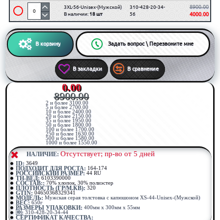
8900.00
3XL-56-Unisex-(Мужской)
310-428-20-34-
В наличии:
18 шт
56
4000.00
В корзину
Задать вопрос \ Перезвоните мне
В закладки
В сравнение
0.00
8900.00
2 и более 3100.00
5 и более 2700.00
10 и более 2400.00
20 и более 2150.00
35 и более 1950.00
50 и более 1800.00
100 и более 1700.00
250 и более 1630.00
500 и более 1580.00
1000 и более 1550.00
Отсутствует; пр-во от 5 дней
⠀НАЛИЧИЕ:
ID:
3649
ПОДХОДИТ ДЛЯ РОСТА:
164-174
РОССИЙСКИЙ РАЗМЕР:
44 RU
ТН-ВЕД:
6103390000
СОСТАВ::
70% хлопок, 30% полиэстер
ПЛОТНОСТЬ (ГР/М.КВ):
320
GTIN:
04650368329341
МОДЕЛЬ:
Мужская серая толстовка с капюшоном XS-44-Unisex-(Мужской)
ВЕС:
650г
РАЗМЕРЫ УПАКОВКИ:
400мм x 300мм x 55мм
🆔:
310-428-20-34-44
СЕРТИФИКАТ КАЧЕСТВА: