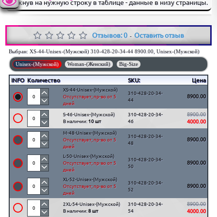
кликнув на нужную строку в таблице - данные в низу страницы.
Отзывов: 0
Оставить отзыв
-
Выбран:
XS-44-Unisex-(Мужской) 310-428-20-34-44 8900.00, Unisex-(Мужской)
Unisex-(Мужской)
Woman-(Женский)
Big-Size
INFO
Количество
SKU:
Цена
XS-44-Unisex-(Мужской)
310-428-20-34-
8900.00
Отсутствует; пр-во от 5
44
дней
8900.00
S-46-Unisex-(Мужской)
310-428-20-34-
В наличии:
10 шт
46
4000.00
M-48-Unisex-(Мужской)
310-428-20-34-
8900.00
Отсутствует; пр-во от 5
48
дней
L-50-Unisex-(Мужской)
310-428-20-34-
8900.00
Отсутствует; пр-во от 5
50
дней
XL-52-Unisex-(Мужской)
310-428-20-34-
8900.00
Отсутствует; пр-во от 5
52
дней
8900.00
2XL-54-Unisex-(Мужской)
310-428-20-34-
В наличии:
8 шт
54
4000.00