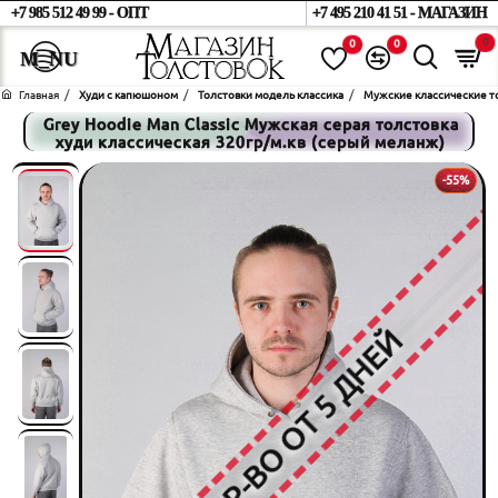
+7 985 512 49 99 - ОПТ
+7 495 210 41 51 - МАГАЗИН
0
0
0
home
Худи с капюшоном
Толстовки модель классика
Мужские классические т
Grey Hoodie Man Classic Мужская серая толстовка
худи классическая 320гр/м.кв (серый меланж)
-55%