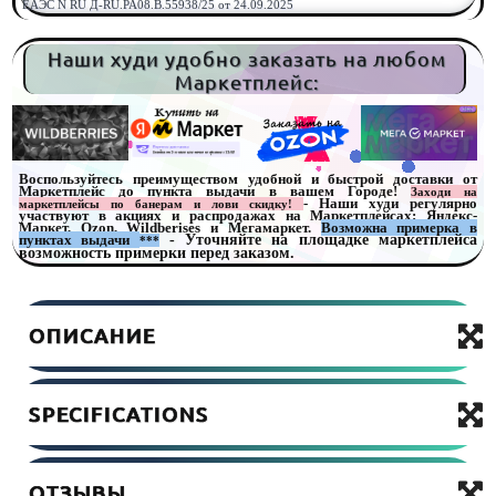
ЕАЭС N RU Д-RU.РА08.В.55938/25 от 24.09.2025
Наши худи удобно заказать на любом
Маркетплейс:
Воспользуйтесь преимуществом удобной и быстрой доставки от
Маркетплейс до пункта выдачи в вашем Городе!
Заходи на
- Наши худи регулярно
маркетплейсы по банерам и лови скидку!
участвуют в акциях и распродажах на Маркетплейсах: Яндекс-
Маркет, Ozon, Wildberises и Мегамаркет.
Возможна примерка в
пунктах выдачи
- Уточняйте на площадке маркетплейса
***
возможность примерки перед заказом.
ОПИСАНИЕ
SPECIFICATIONS
ОТЗЫВЫ