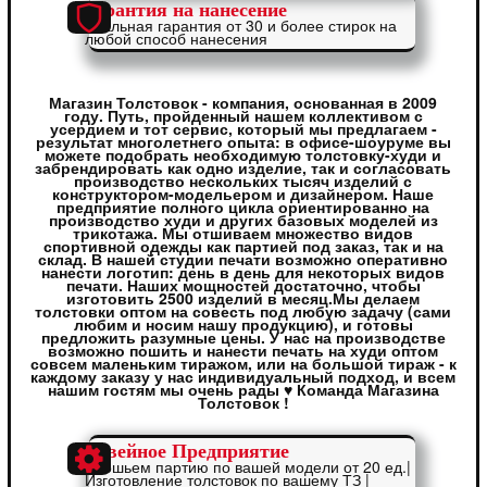
Гарантия на нанесение
Реальная гарантия от 30 и более стирок на
любой способ нанесения
Магазин Толстовок - компания, основанная в 2009
году. Путь, пройденный нашем коллективом с
усердием и тот сервис, который мы предлагаем -
результат многолетнего опыта: в офисе-шоуруме вы
можете подобрать необходимую толстовку-худи и
забрендировать как одно изделие, так и согласовать
производство нескольких тысяч изделий с
конструктором-модельером и дизайнером. Наше
предприятие полного цикла ориентированно на
производство худи и других базовых моделей из
трикотажа. Мы отшиваем множество видов
спортивной одежды как партией под заказ, так и на
склад. В нашей студии печати возможно оперативно
нанести логотип: день в день для некоторых видов
печати. Наших мощностей достаточно, чтобы
изготовить 2500 изделий в месяц.Мы делаем
толстовки оптом на совесть под любую задачу (сами
любим и носим нашу продукцию), и готовы
предложить разумные цены. У нас на производстве
возможно пошить и нанести печать на худи оптом
совсем маленьким тиражом, или на большой тираж - к
каждому заказу у нас индивидуальный подход, и всем
нашим гостям мы очень рады ♥ Команда Магазина
Толстовок !
Швейное Предприятие
Отошьем партию по вашей модели от 20 ед.|
Изготовление толстовок по вашему ТЗ |