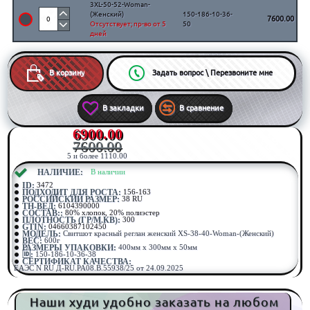
3XL-50-52-Woman-
(Женский)
150-186-10-36-
7600.00
Отсутствует; пр-во от 5
50
дней
В корзину
Задать вопрос \ Перезвоните мне
В закладки
В сравнение
6900.00
7600.00
5 и более 1110.00
⠀НАЛИЧИЕ:
⠀В наличии
ID:
3472
ПОДХОДИТ ДЛЯ РОСТА:
156-163
РОССИЙСКИЙ РАЗМЕР:
38 RU
ТН-ВЕД:
6104390000
СОСТАВ::
80% хлопок, 20% полиэстер
ПЛОТНОСТЬ (ГР/М.КВ):
300
GTIN:
04660387102450
МОДЕЛЬ:
Свитшот красный реглан женский XS-38-40-Woman-(Женский)
ВЕС:
600г
РАЗМЕРЫ УПАКОВКИ:
400мм x 300мм x 50мм
🆔:
150-186-10-36-38
СЕРТИФИКАТ КАЧЕСТВА:
ЕАЭС N RU Д-RU.РА08.В.55938/25 от 24.09.2025
Наши худи удобно заказать на любом