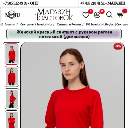
+7 985 512 49 99 - ОПТ
+7 495 210 41 51 - МАГАЗИН
0
0
0
home
Свитшоты / Sweatshirts
Свитшоты Реглан
DG Sweatshirt Reglan | Свитшо
Женский красный свитшот с рукавом реглан
петельный (демисезон)
-9%