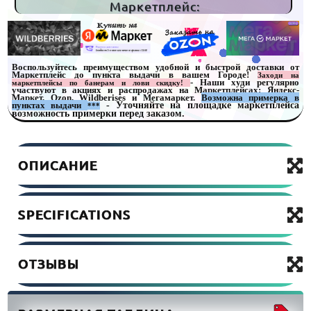
Маркетплейс:
Воспользуйтесь преимуществом удобной и быстрой доставки от
Маркетплейс до пункта выдачи в вашем Городе!
Заходи на
- Наши худи регулярно
маркетплейсы по банерам и лови скидку!
участвуют в акциях и распродажах на Маркетплейсах: Яндекс-
Маркет, Ozon, Wildberises и Мегамаркет.
Возможна примерка в
пунктах выдачи
- Уточняйте на площадке маркетплейса
***
возможность примерки перед заказом.
ОПИСАНИЕ
SPECIFICATIONS
ОТЗЫВЫ