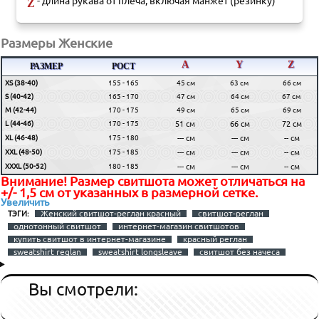
- длина рукава от плеча, включая манжет (резинку)
Z
Размеры Женские
A
Y
Z
РАЗМЕР
РОСТ
XS (38-40)
155 - 165
45 см
63 см
66 см
S (40-42)
165 - 170
47 см
64 см
67 см
M (42-44)
170 - 175
49 см
65 см
69 см
L (44-46)
170 - 175
51 см
66 см
72 см
XL (46-48)
175 - 180
--- см
--- см
-- см
XXL (48-50)
175 - 185
--- см
--- см
-- см
XXXL (50-52)
180 - 185
--- см
--- см
-- см
Внимание! Размер свитшота может отличаться на
+/- 1,5 см от указанных в размерной сетке.
Увеличить
Женский свитшот-реглан красный
свитшот-реглан
ТЭГИ:
однотонный свитшот
интернет-магазин свитшотов
купить свитшот в интернет-магазине
красный реглан
sweatshirt reglan
sweatshirt longsleave
свитшот без начеса
Вы смотрели: