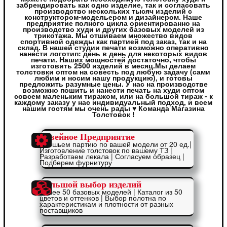
забрендировать как одно изделие, так и согласовать
производство нескольких тысяч изделий с
конструктором-модельером и дизайнером. Наше
предприятие полного цикла ориентированно на
производство худи и других базовых моделей из
трикотажа. Мы отшиваем множество видов
спортивной одежды как партией под заказ, так и на
склад. В нашей студии печати возможно оперативно
нанести логотип: день в день для некоторых видов
печати. Наших мощностей достаточно, чтобы
изготовить 2500 изделий в месяц.Мы делаем
толстовки оптом на совесть под любую задачу (сами
любим и носим нашу продукцию), и готовы
предложить разумные цены. У нас на производстве
возможно пошить и нанести печать на худи оптом
совсем маленьким тиражом, или на большой тираж - к
каждому заказу у нас индивидуальный подход, и всем
нашим гостям мы очень рады ♥ Команда Магазина
Толстовок !
Швейное Предприятие
Отошьем партию по вашей модели от 20 ед.|
Изготовление толстовок по вашему ТЗ |
Разработаем лекала | Согласуем образец |
Подберем фурнитуру
Большой выбор изделий
Более 50 базовых моделей | Каталог из 50
цветов и оттенков | Выбор полотна по
характеристикам и плотности от разных
поставщиков