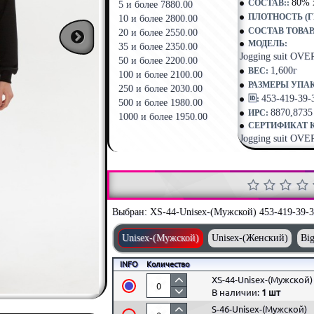
80% 
СОСТАВ::
5 и более 7880.00
ПЛОТНОСТЬ (ГР
10 и более 2800.00
СОСТАВ ТОВАР
20 и более 2550.00
МОДЕЛЬ:
35 и более 2350.00
Jogging suit OV
50 и более 2200.00
1,600г
ВЕС:
100 и более 2100.00
РАЗМЕРЫ УПА
250 и более 2030.00
453-419-39-
🆔:
500 и более 1980.00
8870,8735
ИРС:
1000 и более 1950.00
СЕРТИФИКАТ 
Jogging suit O
Выбран:
XS-44-Unisex-(Мужской) 453-419-39-3
Unisex-(Мужской)
Unisex-(Женский)
Big
INFO
Количество
XS-44-Unisex-(Мужской)
В наличии:
1 шт
S-46-Unisex-(Мужской)