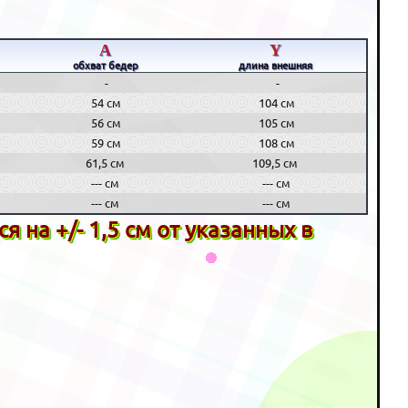
A
Y
обхват бедер
длина внешняя
-
-
54 см
104 см
56 см
105 см
59 см
108 см
61,5 см
109,5 см
--- см
--- см
--- см
--- см
 на +/- 1,5 см от указанных в