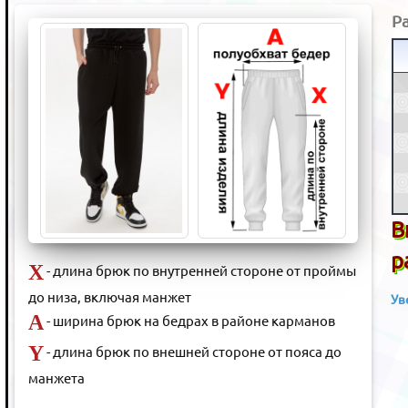
Р
В
р
X
- длина брюк по внутренней стороне от проймы
до низа, включая манжет
Ув
A
- ширина брюк на бедрах в районе карманов
Y
- длина брюк по внешней стороне от пояса до
манжета