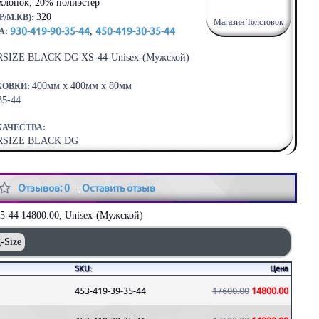
хлопок, 20% полиэстер
320
/М.КВ):
Магазин Толстовок
930-419-90-35-44
,
450-419-30-35-44
А:
ERSIZE BLACK DG XS-44-Unisex-(Мужской)
400мм x 400мм x 80мм
КОВКИ:
35-44
КАЧЕСТВА:
VERSIZE BLACK DG
Отзывов: 0
Оставить отзыв
-
5-44 14800.00, Unisex-(Мужской)
-Size
SKU:
Цена
453-419-39-35-44
17600.00
14800.00