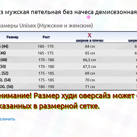
йз мужская петельная без начеса демисезонная
азмеры Unisex (Мужские и женские)
X
Размер
Рост
ширина в плечах
шири
 (44)
160 - 170
64 см
6
(46)
165 - 175
65 см
6
(48)
170 - 180
66,5 см
(50)
170 - 180
67,5 см
 (52)
175 - 185
69 см
L (54)
175 - 185
70 см
XL (56)
180 - 190
71 см
нимание! Размер худи оверсайз может от
казанных в размерной сетке.
еличить