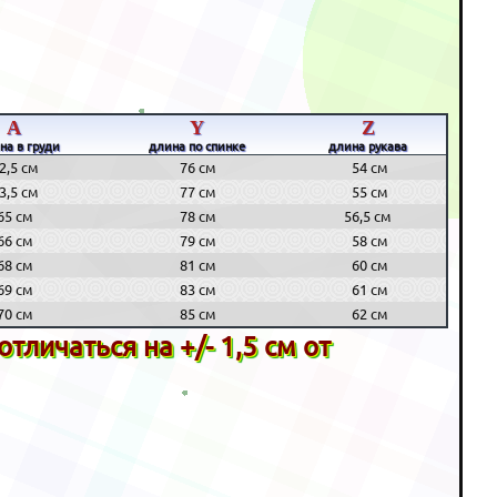
A
Y
Z
на в груди
длина по спинке
длина рукава
2,5 см
76 см
54 см
3,5 см
77 см
55 см
65 см
78 см
56,5 см
66 см
79 см
58 см
68 см
81 см
60 см
69 см
83 см
61 см
70 см
85 см
62 см
личаться на +/- 1,5 см от