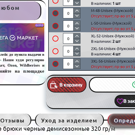
В наличии:
1 шт
 любом
M-48-Unisex-(Мужской)
Отсутствует; пр-во от 5
L-50-Unisex-(Мужской)
Отсутствует; пр-во от 5
XL-52-Unisex-(Мужской)
В наличии:
2 шт
2XL-54-Unisex-(Мужской
В наличии:
4 шт
лейс до пункта выдачи в
- Наши худи регулярно
3XL-56-Unisex-(Мужской
т, Ozon, Wildberises и
Отсутствует; пр-во от 5
няйте на площадке
В корзину
В за
Отзывы
Уход за изделием
Опред
е брюки черные демисезонные 320 гр/м