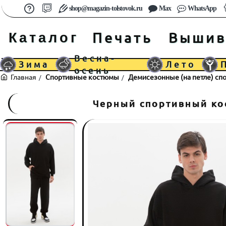
shop@magazin-tolstovok.ru
Max
WhatsApp
Каталог
Печать
Вышив
Весна-
Зима
Лето
осень
Спортивные костюмы
Демисезонные (на петле) с
home
Черный спортивный кос