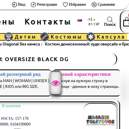
Вход
Регистрация
Избранное
Сравнение
ены
Контакты
1$ =
81.13₽
м
Детям
Костюмы
Капсула
Diagonal без начеса
Костюм демисезонный: худи оверсайз и бр
it OVERSIZE BLACK DG
ай размерный ряд
Узнавай характеристики
а MAN | WOMAN | UNISEX |
кликнув на нужную строку в
 | KIDS или BIG SIZE.
таблице - данные в низу страницы.
⠀В наличии
157-170
 РОСТА:
0009; 6104199009