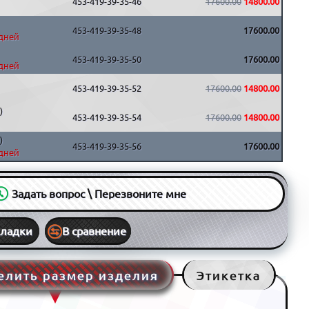
453-419-39-35-46
17600.00
14800.00
453-419-39-35-48
17600.00
 дней
453-419-39-35-50
17600.00
 дней
453-419-39-35-52
17600.00
14800.00
)
453-419-39-35-54
17600.00
14800.00
)
453-419-39-35-56
17600.00
 дней
Задать вопрос \ Перезвоните мне
кладки
В сравнение
елить размер изделия
Этикетка