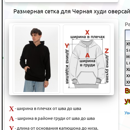
Размерная сетка для Черная худи оверса
Р
XS
S 
M 
L 
XL
XX
XX
В
у
X
- ширина в плечах от шва до шва
Ув
A
- ширина в районе груди от шва до шва
Y
- длина от основания капюшона до низа,