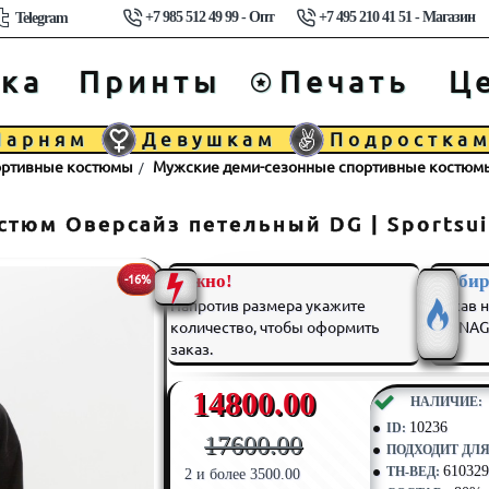
+7 985 512 49 99 - Опт
+7 495 210 41 51 - Магазин
Telegram
ка
Принты
Печать
Ц
Парням
Девушкам
Подростка
портивные костюмы
Мужские деми-сезонные спортивные костюмы 
тюм Оверсайз петельный DG | Sportsu
Важно!
Выбир
-16%
Напротив размера укажите
нажав н
количество, чтобы оформить
TEENAGE
заказ.
14800.00
⠀НАЛИЧИЕ:
10236
ID:
17600.00
ПОДХОДИТ ДЛЯ
610329
ТН-ВЕД:
2 и более 3500.00