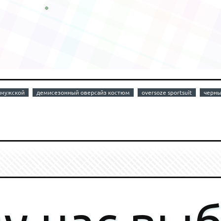
 мужской
демисезонный оверсайз костюм
oversoze sportsuit
черны