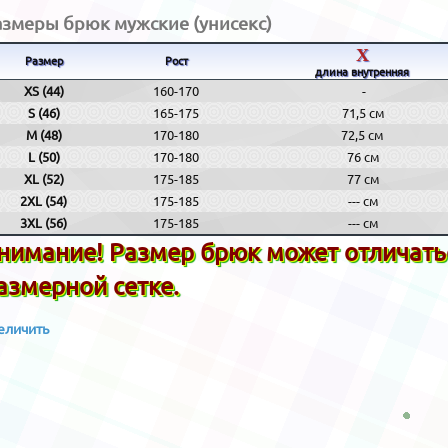
азмеры брюк мужские (унисекс)
X
Размер
Рост
длина внутренняя
XS (44)
160-170
-
S (46)
165-175
71,5 см
M (48)
170-180
72,5 см
L (50)
170-180
76 см
XL (52)
175-185
77 см
2XL (54)
175-185
--- см
3XL (56)
175-185
--- см
нимание! Размер брюк может отличаться
азмерной сетке.
еличить