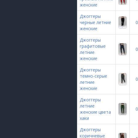
женские
Джоггеры
черные летние
0
женские
Джоггеры
графитовые
0
летние
женские
Джоггеры
темно-серые
0
летние
женские
Джоггеры
летние
0
женские цвета
хаки
Джоггеры
коричневые