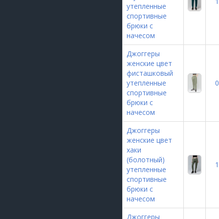
1
утепленные
спортивные
брюки с
начесом
Джоггеры
женские цвет
фисташковый
утепленные
0
спортивные
брюки с
начесом
Джоггеры
женские цвет
хаки
(болотный)
1
утепленные
спортивные
брюки с
начесом
Джоггеры