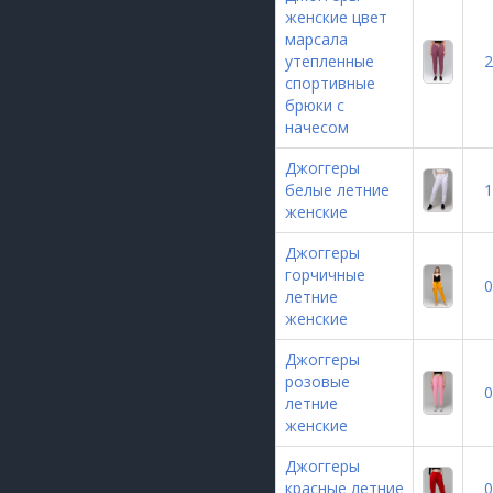
женские цвет
марсала
утепленные
2
спортивные
брюки с
начесом
Джоггеры
белые летние
1
женские
Джоггеры
горчичные
0
летние
женские
Джоггеры
розовые
0
летние
женские
Джоггеры
красные летние
0