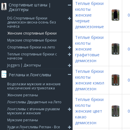
Теплые брюки
Спортивные штаны |
кюлоты
Джоггеры
женские
0
DG Спортивные брюки
черные
демисезон весна-осень без
начёса
демисезонные
Женские спортивные брюки
Теплые брюки
Мужские спортивные брюки
кюлоты
Спортивные брюки на лето
женские
0
Теплые спортивные брюки с
графитовые
начесом
демисезон
Joggers | Джоггеры
Теплые брюки
Регланы и Лонгсливы
кюлоты
0
женские кэмэл
Водолазки мужские и женские
классические из трикотажа
демисезон
Женские регланы
Теплые брюки
Лонгсливы Двуцветные на Лето
кюлоты
Лонгсливы с втачным рукавом
женские цвет
0
мужские и женские
какао
Мужские регланы
демисезон
Худи и Лонгсливы Реглан - Все