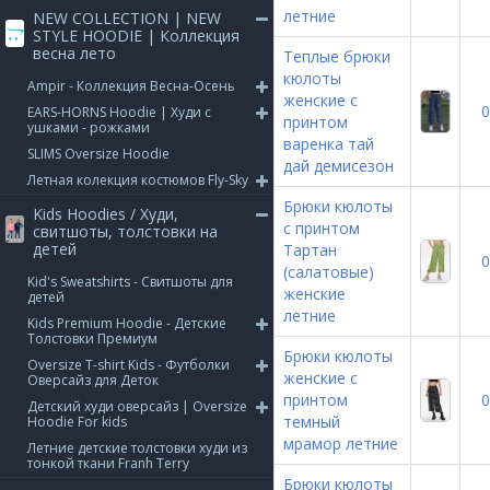
летние
NEW COLLECTION | NEW
STYLE HOODIE | Коллекция
весна лето
Теплые брюки
кюлоты
Ampir - Коллекция Весна-Осень
женские с
0
EARS-HORNS Hoodie | Худи с
принтом
ушками - рожками
варенка тай
SLIMS Oversize Hoodie
дай демисезон
Летная колекция костюмов Fly-Sky
Брюки кюлоты
Kids Hoodies / Худи,
с принтом
свитшоты, толстовки на
детей
Тартан
0
(салатовые)
Kid's Sweatshirts - Свитшоты для
женские
детей
летние
Kids Premium Hoodie - Детские
Толстовки Премиум
Брюки кюлоты
Oversize T-shirt Kids - Футболки
женские с
Оверсайз для Деток
принтом
0
Детский худи оверсайз | Oversize
темный
Hoodie For kids
мрамор летние
Летние детские толстовки худи из
тонкой ткани Franh Terry
Брюки кюлоты