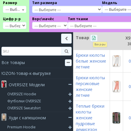
Размер
Тип размера
Модель
--- Выберите ---
--- Выберите ---
Цифр р-р
Ворс\начёс
Тип ткани
Товар
X
3
Все р-ры
Брюки кюлоты
белые женские
0
Все товары
летние
!OZON-товар-к-выгрузке
Брюки кюлоты
персиковые
OVERSIZE Модели
0
женские
OVERSIZE Hoodie
летние
Футболки OVERSIZE
Теплые брюки
OVERSIZE Sweatshirt
кюлоты
Худи с капюшоном
женские
0
пудровые
Premium Hoodie
демисезон