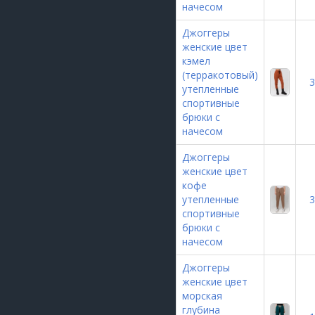
начесом
Джоггеры
женские цвет
кэмел
(терракотовый)
3
утепленные
спортивные
брюки с
начесом
Джоггеры
женские цвет
кофе
утепленные
3
спортивные
брюки с
начесом
Джоггеры
женские цвет
морская
глубина