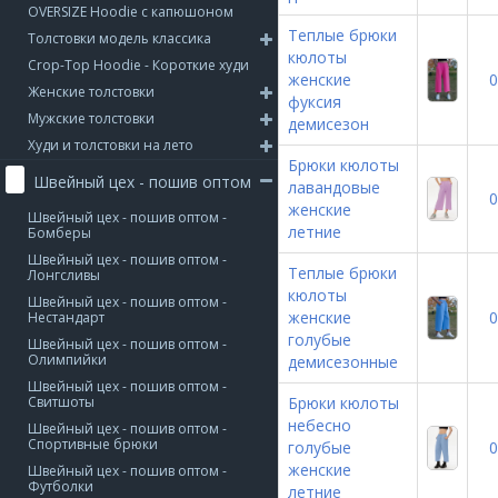
OVERSIZE Hoodie с капюшоном
Теплые брюки
Толстовки модель классика
кюлоты
Crop-Top Hoodie - Короткие худи
женские
0
Женские толстовки
фуксия
Мужские толстовки
демисезон
Худи и толстовки на лето
Брюки кюлоты
Швейный цех - пошив оптом
лавандовые
0
женские
Швейный цех - пошив оптом -
летние
Бомберы
Швейный цех - пошив оптом -
Теплые брюки
Лонгсливы
кюлоты
Швейный цех - пошив оптом -
женские
0
Нестандарт
голубые
Швейный цех - пошив оптом -
Олимпийки
демисезонные
Швейный цех - пошив оптом -
Свитшоты
Брюки кюлоты
небесно
Швейный цех - пошив оптом -
Спортивные брюки
голубые
0
женские
Швейный цех - пошив оптом -
Футболки
летние