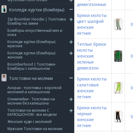
демисезонные
Колледж-куртки (бомберы)
Брюки кюлоты
Zip-Boomber Hoodie | Толстовка
цвет шалфей
бомбер на замке
0
женские
Бомберы искусственный мех и
летние
кожа
Колледж куртки (бомберы)
Теплые брюки
мужские
кюлоты
Колледж куртки (бомберы)
женские
0
женские
зеленые
Boomberhood | Толстовки-
демисезон
Бомберы с капюшоном
Толстовки на молнии
Брюки кюлоты
салатовые
0
Анорак - толстовка с короткой
женские
молнией и капюшоном
летние
Олимпийки - Толстовки на
молнии без капюшона
Брюки кюлоты
Толстовки на молнии С
черные
КАПЮШОНОМ - все модели
0
женские
Женские худи с молнией
летние
Мужские Толстовки на молнии