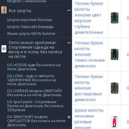
Модели С капюшоном
Теплые брюки
кюлоты
Все Шорты
женские цвет
0
Шорты короткие боксеры
морская
глубина
Шорты Оверсайз Бермуды
демисезонные
Яркие шорты NEON Summer
Demi-season sportswear -
Теплые брюки
Спортивная одежда на
кюлоты
весну и и осень без начёса
женские
0
на петле
темно-зеленые
DG HOODIE худи без начеса на
демисезон
петле Диагональ
DG LONG - худи и свитшоты
Теплые брюки
УДЛИНЕННЫЕ без начеса на
кюлоты
петле Диагональ
женские
0
DG OVERSIZE модели ОВЕРСАЙЗ
фисташковые
без начеса на петле Диагональ
демисезон
DG Sport pants - Спортивные
брюки из Диагональ без начеса
320гр/м.кв
Брюки кюлоты
неоновые
DG SWEATSHIRT модели
СВИТШОТОВ без начеса на петле
розовые
0
Диагональ
женские