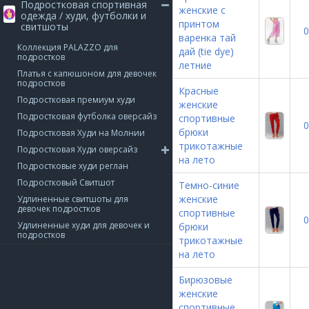
Подростковая спортивная
женские с
одежда / худи, футболки и
принтом
свитшоты
0
варенка тай
Коллекция PALAZZO для
дай (tie dye)
подростков
летние
Платья с капюшоном для девочек
подростков
Красные
Подростковая премиум худи
женские
Подростковая футболка оверсайз
спортивные
0
брюки
Подростковая Худи на Молнии
трикотажные
Подростковая Худи оверсайз
на лето
Подростковые худи реглан
Подростковый Свитшот
Темно-синие
женские
Удлиненные свитшоты для
девочек подростков
спортивные
0
Удлиненные худи для девочек и
брюки
подростков
трикотажные
на лето
Бирюзовые
женские
спортивные