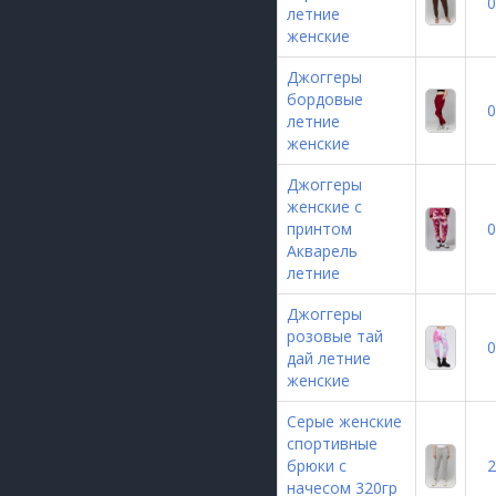
0
летние
женские
Джоггеры
бордовые
0
летние
женские
Джоггеры
женские с
принтом
0
Акварель
летние
Джоггеры
розовые тай
0
дай летние
женские
Серые женские
спортивные
брюки с
2
начесом 320гр