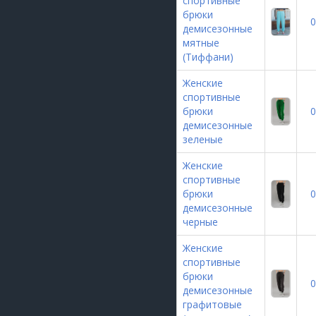
спортивные
брюки
0
демисезонные
мятные
(Тиффани)
Женские
спортивные
брюки
0
демисезонные
зеленые
Женские
спортивные
брюки
0
демисезонные
черные
Женские
спортивные
брюки
0
демисезонные
графитовые