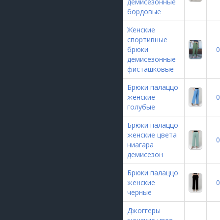
демисезонные
бордовые
Женские
спортивные
брюки
0
демисезонные
фисташковые
Брюки палаццо
женские
0
голубые
Брюки палаццо
женские цвета
0
ниагара
демисезон
Брюки палаццо
женские
0
черные
Джоггеры