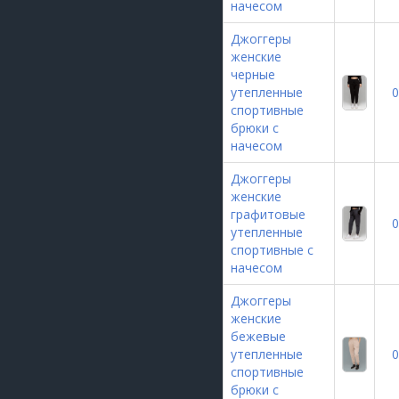
начесом
Джоггеры
женские
черные
утепленные
0
спортивные
брюки с
начесом
Джоггеры
женские
графитовые
0
утепленные
спортивные с
начесом
Джоггеры
женские
бежевые
утепленные
0
спортивные
брюки с