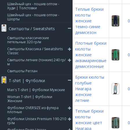
Швейный цех - пошив оптом -
Худи | Толстовки
Теплые брюки
кюлоты
Швейный цех - пошив оптом -
Шорты
женские
0
темно-синие
Свитшоты / Sweatshirts
демисезон
Свитшоты классические
петельные 320 гр/м
Плотные брюки
кюлоты
Свитшоты Классика / Sweatshirts
Classic
женские
0
Свитшоты летние (тонкие) 240 гр/
аквамариновые
м
демисезонные
Свитшоты Реглан
Брюки кюлоты
T-shirt | Футболки
голубые
Ниагара
0
Man's T-shirt | Футболки Мужские
женские
Woman T-shirt | Футболки
летние
Женские
Футболки OVERSIZE из футера
Теплые брюки
плотные
кюлоты
Футболки Unisex Premium 190-210
женские цвет
0
гр/м
Ниагара
Футболки Поло Unisex