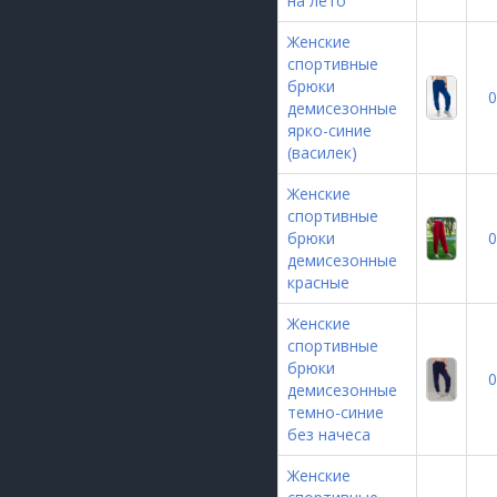
на лето
Женские
спортивные
брюки
0
демисезонные
ярко-синие
(василек)
Женские
спортивные
брюки
0
демисезонные
красные
Женские
спортивные
брюки
0
демисезонные
темно-синие
без начеса
Женские