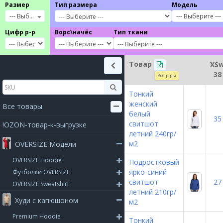
Размер
Тип размера
Модель
--- Выберите ---
--- Выберите ---
Цифр р-р
Ворс\начёс
Тип ткани
Товар
XS
38
Все р-ры
Тонкий
женский
Все товары
белый
35
свитшот
!OZON-товар-к-выгрузке
летний 240гр/
м2
OVERSIZE Модели
OVERSIZE Hoodie
Подростковый
ярко-синий
Футболки OVERSIZE
свитшот
27
OVERSIZE Sweatshirt
летний 210гр/
Худи с капюшоном
м2
Premium Hoodie
Тонкий