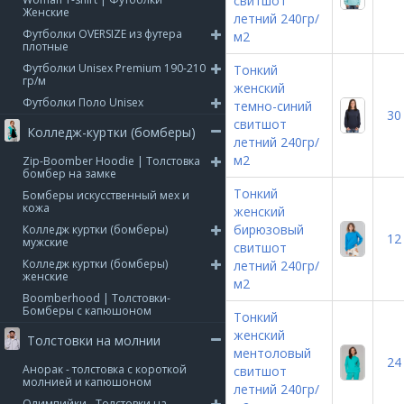
свитшот
Женские
летний 240гр/
Футболки OVERSIZE из футера
м2
плотные
Футболки Unisex Premium 190-210
Тонкий
гр/м
женский
Футболки Поло Unisex
темно-синий
30
свитшот
Колледж-куртки (бомберы)
летний 240гр/
м2
Zip-Boomber Hoodie | Толстовка
бомбер на замке
Тонкий
Бомберы искусственный мех и
кожа
женский
бирюзовый
Колледж куртки (бомберы)
12
мужские
свитшот
Колледж куртки (бомберы)
летний 240гр/
женские
м2
Boomberhood | Толстовки-
Бомберы с капюшоном
Тонкий
женский
Толстовки на молнии
ментоловый
24
Анорак - толстовка с короткой
свитшот
молнией и капюшоном
летний 240гр/
Олимпийки - Толстовки на