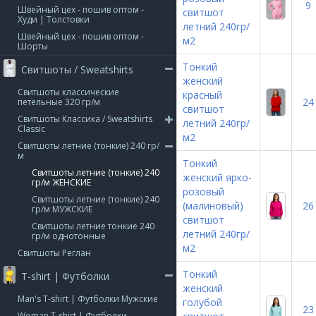
9
Швейный цех - пошив оптом -
свитшот
Худи | Толстовки
летний 240гр/
Швейный цех - пошив оптом -
м2
Шорты
Тонкий
Свитшоты / Sweatshirts
женский
Свитшоты классические
красный
24
петельные 320 гр/м
свитшот
Свитшоты Классика / Sweatshirts
летний 240гр/
Classic
м2
Свитшоты летние (тонкие) 240 гр/
м
Тонкий
Свитшоты летние (тонкие) 240
женский ярко-
гр/м ЖЕНСКИЕ
розовый
Свитшоты летние (тонкие) 240
(малиновый)
26
гр/м МУЖСКИЕ
свитшот
Свитшоты летние тонкие 240
летний 240гр/
гр/м однотонные
м2
Свитшоты Реглан
Тонкий
T-shirt | Футболки
женский
Man's T-shirt | Футболки Мужские
голубой
23
Woman T-shirt | Футболки