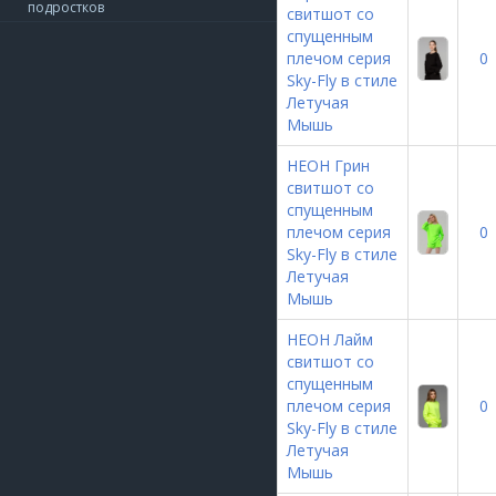
подростков
свитшот со
спущенным
плечом серия
0
Sky-Fly в стиле
Летучая
Мышь
НЕОН Грин
свитшот со
спущенным
плечом серия
0
Sky-Fly в стиле
Летучая
Мышь
НЕОН Лайм
свитшот со
спущенным
плечом серия
0
Sky-Fly в стиле
Летучая
Мышь