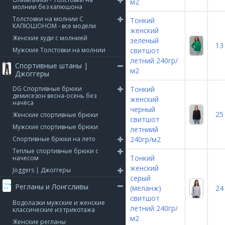
м2
молнии без капюшона
Толстовки на молнии С
Тонкий
КАПЮШОНОМ - все модели
женский
Женские худи с молнией
зеленый
13
Мужские Толстовки на молнии
свитшот
летний 240гр/
Спортивные штаны |
м2
Джоггеры
DG Спортивные брюки
Тонкий
демисезон весна-осень без
женский
начёса
черный
25
Женские спортивные брюки
свитшот
Мужские спортивные брюки
летниий
Спортивные брюки на лето
240гр/м2
Теплые спортивные брюки с
Тонкий
начесом
женский
Joggers | Джоггеры
серый
Регланы и Лонгсливы
(меланж)
24
свитшот
Водолазки мужские и женские
летний 240гр/
классические из трикотажа
м2
Женские регланы