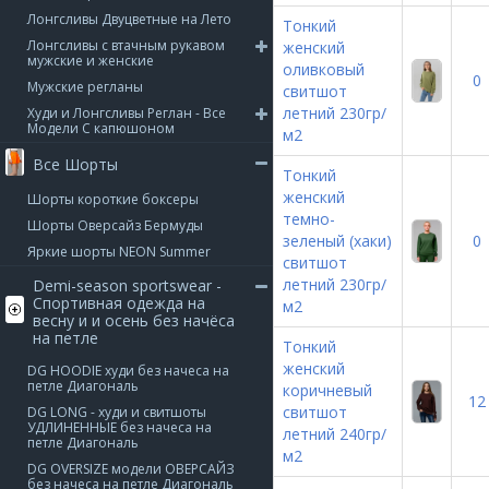
Лонгсливы Двуцветные на Лето
Тонкий
Лонгсливы с втачным рукавом
женский
мужские и женские
оливковый
0
Мужские регланы
свитшот
летний 230гр/
Худи и Лонгсливы Реглан - Все
Модели С капюшоном
м2
Все Шорты
Тонкий
женский
Шорты короткие боксеры
темно-
Шорты Оверсайз Бермуды
зеленый (хаки)
0
Яркие шорты NEON Summer
свитшот
летний 230гр/
Demi-season sportswear -
Спортивная одежда на
м2
весну и и осень без начёса
на петле
Тонкий
женский
DG HOODIE худи без начеса на
петле Диагональ
коричневый
12
свитшот
DG LONG - худи и свитшоты
УДЛИНЕННЫЕ без начеса на
летний 240гр/
петле Диагональ
м2
DG OVERSIZE модели ОВЕРСАЙЗ
без начеса на петле Диагональ