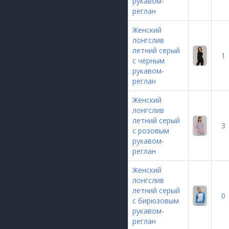
рукавом-
реглан
Женский
лонгслив
летний серый
1
с черным
рукавом-
реглан
Женский
лонгслив
летний серый
3
с розовым
рукавом-
реглан
Женский
лонгслив
летний серый
0
с бирюзовым
рукавом-
реглан