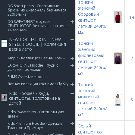
Тонкий
DG Sport pants - Спортивные
женский
брюки из Диагональ без начеса
бордовый
320гр/м.кв
14
свитшот
DG SWEATSHIRT модели
СВИТШОТОВ без начеса на петле
летний 240гр/
Диагональ
м2
NEW COLLECTION | NEW
Тонкий
STYLE HOODIE | Коллекция
весна лето
женский
фиолетовый
Ampir - Коллекция Весна-Осень
2
свитшот
EARS-HORNS Hoodie | Худи с
летний 240гр/
ушками - рожками
м2
SLIMS Oversize Hoodie
Летная колекция костюмов Fly-Sky
Тонкий
женский
Kids Hoodies / Худи,
молочный
свитшоты, толстовки на
8
свитшот
детей
летний 240гр/
Kid's Sweatshirts - Свитшоты для
м2
детей
Kids Premium Hoodie - Детские
Белый
Толстовки Премиум
свитшот со
Oversize T-shirt Kids - Футболки