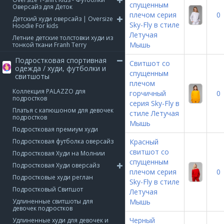
спущенным
Оверсайз для Деток
плечом серия
0
Детский худи оверсайз | Oversize
Sky-Fly в стиле
Hoodie For kids
Летучая
Летние детские толстовки худи из
Мышь
тонкой ткани Franh Terry
Подростковая спортивная
Cвитшот со
одежда / худи, футболки и
спущенным
свитшоты
плечом
Коллекция PALAZZO для
горчичный
0
подростков
серия Sky-Fly в
Платья с капюшоном для девочек
стиле Летучая
подростков
Мышь
Подростковая премиум худи
Подростковая футболка оверсайз
Красный
свитшот со
Подростковая Худи на Молнии
спущенным
Подростковая Худи оверсайз
плечом серия
0
Подростковые худи реглан
Sky-Fly в стиле
Подростковый Свитшот
Летучая
Удлиненные свитшоты для
Мышь
девочек подростков
Черный
Удлиненные худи для девочек и