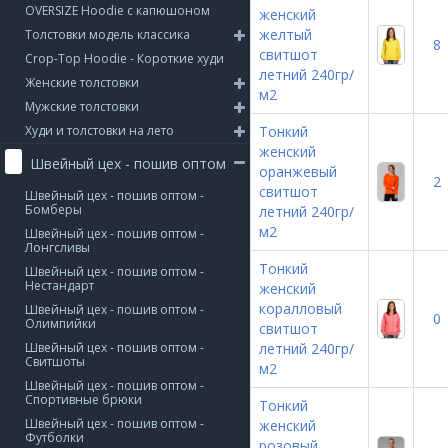
OVERSIZE Hoodie с капюшоном
женский
желтый
Толстовки модель классика
8
свитшот
Crop-Top Hoodie - Короткие худи
летний 240гр/
Женские толстовки
м2
Мужские толстовки
Худи и толстовки на лето
Тонкий
женский
Швейный цех - пошив оптом
оранжевый
2
свитшот
Швейный цех - пошив оптом -
Бомберы
летний 240гр/
м2
Швейный цех - пошив оптом -
Лонгсливы
Тонкий
Швейный цех - пошив оптом -
Нестандарт
женский
коралловый
Швейный цех - пошив оптом -
0
Олимпийки
свитшот
Швейный цех - пошив оптом -
летний 240гр/
Свитшоты
м2
Швейный цех - пошив оптом -
Спортивные брюки
Тонкий
Швейный цех - пошив оптом -
женский
Футболки
розовый