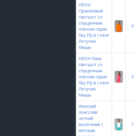
НЕОН
Оранжевый
свитшот со
спущенным
0
плечом серия
Sky-Fly в стиле
Летучая
Мышь
НЕОН Пинк
свитшот со
спущенным
плечом серия
0
Sky-Fly в стиле
Летучая
Мышь
Женский
лонгслив
летний
молочный с
1
мятным