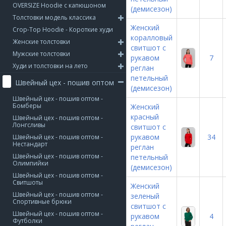
OVERSIZE Hoodie с капюшоном
(демисезон)
Толстовки модель классика
Женский
Crop-Top Hoodie - Короткие худи
коралловый
Женские толстовки
свитшот с
Мужские толстовки
рукавом
7
Худи и толстовки на лето
реглан
петельный
Швейный цех - пошив оптом
(демисезон)
Швейный цех - пошив оптом -
Бомберы
Женский
красный
Швейный цех - пошив оптом -
Лонгсливы
свитшот с
рукавом
34
Швейный цех - пошив оптом -
Нестандарт
реглан
Швейный цех - пошив оптом -
петельный
Олимпийки
(демисезон)
Швейный цех - пошив оптом -
Свитшоты
Женский
Швейный цех - пошив оптом -
зеленый
Спортивные брюки
свитшот с
Швейный цех - пошив оптом -
рукавом
4
Футболки