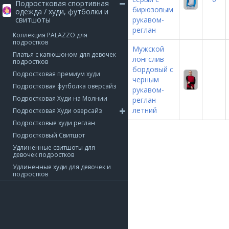
Подростковая спортивная
бирюзовым
одежда / худи, футболки и
свитшоты
рукавом-
реглан
Коллекция PALAZZO для
подростков
Мужской
Платья с капюшоном для девочек
лонгслив
подростков
бордовый с
Подростковая премиум худи
черным
Подростковая футболка оверсайз
рукавом-
Подростковая Худи на Молнии
реглан
летний
Подростковая Худи оверсайз
Подростковые худи реглан
Подростковый Свитшот
Удлиненные свитшоты для
девочек подростков
Удлиненные худи для девочек и
подростков