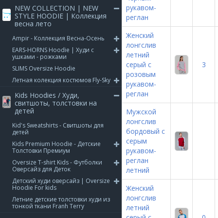
рукавом-
NEW COLLECTION | NEW
STYLE HOODIE | Коллекция
реглан
весна лето
Женский
Ampir - Коллекция Весна-Осень
лонгслив
EARS-HORNS Hoodie | Худи с
летний
ушками - рожками
серый с
3
SLIMS Oversize Hoodie
розовым
Летная колекция костюмов Fly-Sky
рукавом-
реглан
Kids Hoodies / Худи,
свитшоты, толстовки на
детей
Мужской
лонгслив
Kid's Sweatshirts - Свитшоты для
бордовый с
детей
серым
Kids Premium Hoodie - Детские
рукавом-
Толстовки Премиум
реглан
Oversize T-shirt Kids - Футболки
Оверсайз для Деток
летний
Детский худи оверсайз | Oversize
Hoodie For kids
Женский
лонгслив
Летние детские толстовки худи из
тонкой ткани Franh Terry
летний
серый с
0