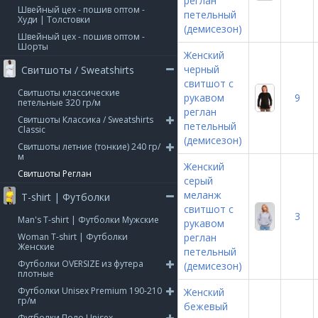
реглан
Швейный цех - пошив оптом -
петельный
Худи | Толстовки
(демисезон)
Швейный цех - пошив оптом -
Шорты
Женский
черный
Свитшоты / Sweatshirts
свитшот с
Свитшоты классические
рукавом
9
петельные 320 гр/м
реглан
Свитшоты Классика / Sweatshirts
петельный
Classic
(демисезон)
Свитшоты летние (тонкие) 240 гр/
м
Женский
Свитшоты Реглан
серый
меланж
T-shirt | Футболки
свитшот с
3
Man's T-shirt | Футболки Мужские
рукавом
Woman T-shirt | Футболки
реглан
Женские
петельный
Футболки OVERSIZE из футера
(демисезон)
плотные
Футболки Unisex Premium 190-210
Женский
гр/м
бежевый
Футболки Поло Unisex