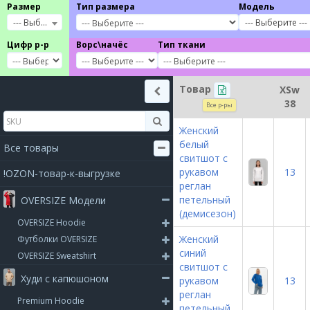
Размер
Тип размера
Модель
--- Выберите ---
--- Выберите ---
Цифр р-р
Ворс\начёс
Тип ткани
Товар
XSw
38
Все р-ры
Женский
белый
Все товары
свитшот с
рукавом
13
!OZON-товар-к-выгрузке
реглан
петельный
OVERSIZE Модели
(демисезон)
OVERSIZE Hoodie
Женский
Футболки OVERSIZE
синий
OVERSIZE Sweatshirt
свитшот с
Худи с капюшоном
рукавом
13
реглан
Premium Hoodie
петельный