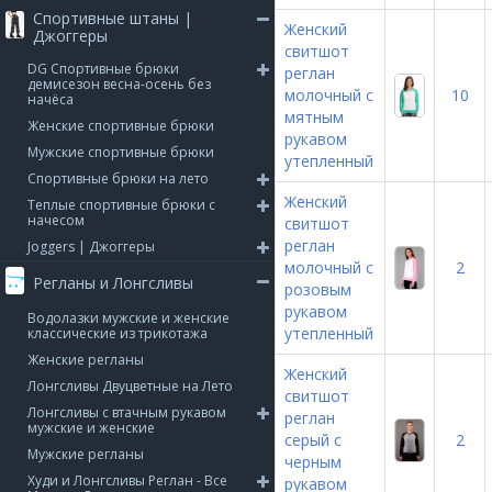
Спортивные штаны |
Женский
Джоггеры
свитшот
DG Спортивные брюки
реглан
демисезон весна-осень без
молочный с
10
начёса
мятным
Женские спортивные брюки
рукавом
Мужские спортивные брюки
утепленный
Спортивные брюки на лето
Женский
Теплые спортивные брюки с
начесом
свитшот
реглан
Joggers | Джоггеры
молочный с
2
Регланы и Лонгсливы
розовым
рукавом
Водолазки мужские и женские
утепленный
классические из трикотажа
Женские регланы
Женский
Лонгсливы Двуцветные на Лето
свитшот
Лонгсливы с втачным рукавом
реглан
мужские и женские
серый с
2
Мужские регланы
черным
Худи и Лонгсливы Реглан - Все
рукавом