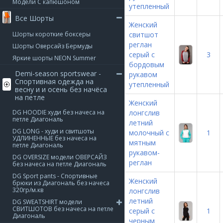
Модели С капюшоном
утепленный
Все Шорты
Женский
Шорты короткие боксеры
свитшот
реглан
Шорты Оверсайз Бермуды
серый с
3
Яркие шорты NEON Summer
бордовым
Demi-season sportswear -
рукавом
Спортивная одежда на
утепленный
весну и и осень без начёса
на петле
Женский
DG HOODIE худи без начеса на
лонгслив
петле Диагональ
летний
DG LONG - худи и свитшоты
молочный с
1
УДЛИНЕННЫЕ без начеса на
мятным
петле Диагональ
рукавом-
DG OVERSIZE модели ОВЕРСАЙЗ
реглан
без начеса на петле Диагональ
DG Sport pants - Спортивные
Женский
брюки из Диагональ без начеса
320гр/м.кв
лонгслив
летний
DG SWEATSHIRT модели
СВИТШОТОВ без начеса на петле
серый с
1
Диагональ
черным