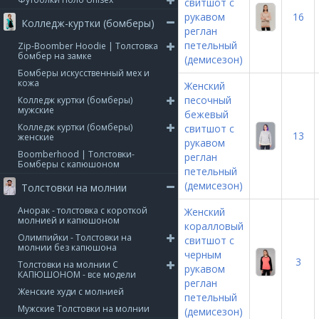
свитшот с
рукавом
16
Колледж-куртки (бомберы)
реглан
петельный
Zip-Boomber Hoodie | Толстовка
бомбер на замке
(демисезон)
Бомберы искусственный мех и
кожа
Женский
песочный
Колледж куртки (бомберы)
мужские
бежевый
Колледж куртки (бомберы)
свитшот с
13
женские
рукавом
Boomberhood | Толстовки-
реглан
Бомберы с капюшоном
петельный
(демисезон)
Толстовки на молнии
Анорак - толстовка с короткой
Женский
молнией и капюшоном
коралловый
Олимпийки - Толстовки на
свитшот с
молнии без капюшона
черным
3
Толстовки на молнии С
рукавом
КАПЮШОНОМ - все модели
реглан
Женские худи с молнией
петельный
Мужские Толстовки на молнии
(демисезон)